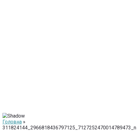
Головна
»
311824144_2966818436797125_7127252470014789473_n