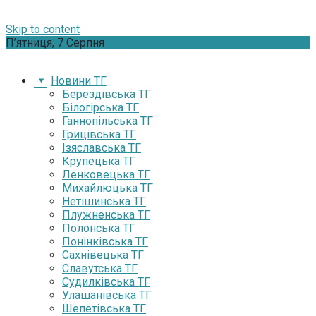
Skip to content
П’ятниця, 7 Серпня
Новини ТГ
Берездівська ТГ
Білогірська ТГ
Ганнопільська ТГ
Грицівська ТГ
Ізяславська ТГ
Крупецька ТГ
Ленковецька ТГ
Михайлюцька ТГ
Нетішинська ТГ
Плужненська ТГ
Полонська ТГ
Понінківська ТГ
Сахнівецька ТГ
Славутська ТГ
Судилківська ТГ
Улашанівська ТГ
Шепетівська ТГ