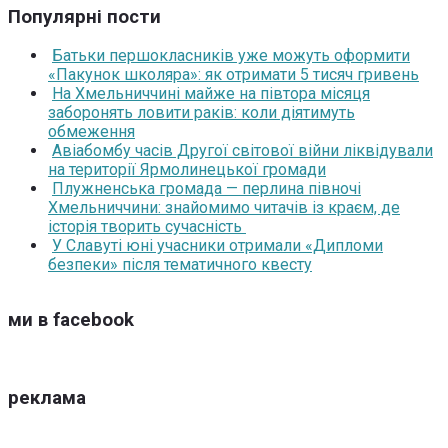
Популярні пости
Батьки першокласників уже можуть оформити
«Пакунок школяра»: як отримати 5 тисяч гривень
На Хмельниччині майже на півтора місяця
заборонять ловити раків: коли діятимуть
обмеження
Авіабомбу часів Другої світової війни ліквідували
на території Ярмолинецької громади
Плужненська громада — перлина півночі
Хмельниччини: знайомимо читачів із краєм, де
історія творить сучасність
У Славуті юні учасники отримали «Дипломи
безпеки» після тематичного квесту
ми в facebook
реклама