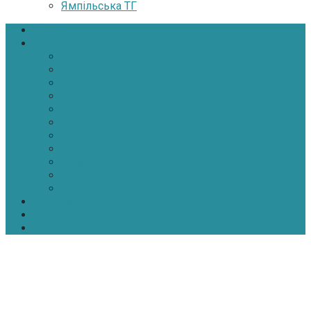
Ямпільська ТГ
Головна
Новини
Політика
Економіка
Інфраструктура
Медицина
Освіта
Культура
Екологія
Суспільство
Спорт
Надзвичайні
АТО-ООС
Інтерв’ю
Про нас
Контакти