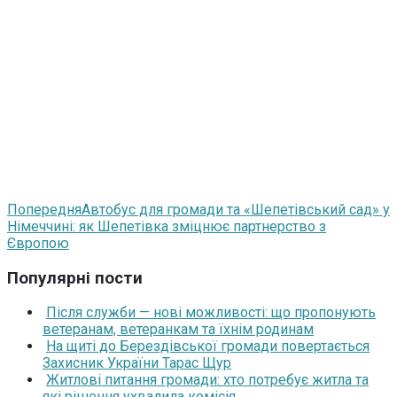
Попередня
Автобус для громади та «Шепетівський сад» у
Німеччині: як Шепетівка зміцнює партнерство з
Європою
Популярні пости
Після служби — нові можливості: що пропонують
ветеранам, ветеранкам та їхнім родинам
На щиті до Берездівської громади повертається
Захисник України Тарас Щур
Житлові питання громади: хто потребує житла та
які рішення ухвалила комісія