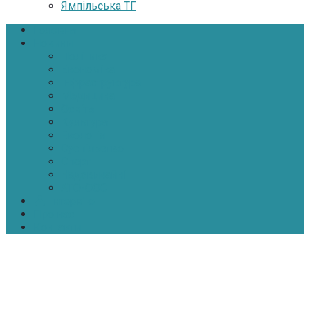
Ямпільська ТГ
Головна
Новини
Політика
Економіка
Інфраструктура
Медицина
Освіта
Культура
Екологія
Суспільство
Спорт
Надзвичайні
АТО-ООС
Інтерв’ю
Про нас
Контакти