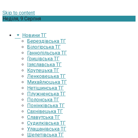
Skip to content
Неділя, 9 Серпня
Новини ТГ
Берездівська ТГ
Білогірська ТГ
Ганнопільська ТГ
Грицівська ТГ
Ізяславська ТГ
Крупецька ТГ
Ленковецька ТГ
Михайлюцька ТГ
Нетішинська ТГ
Плужненська ТГ
Полонська ТГ
Понінківська ТГ
Сахнівецька ТГ
Славутська ТГ
Судилківська ТГ
Улашанівська ТГ
Шепетівська ТГ