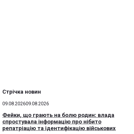
Стрічка новин
09.08.2026
09.08.2026
Фейки, що грають на болю родин: влада
спростувала інформацію про нібито
репатріацію та ідентифікацію військових