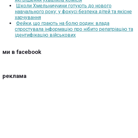
Школи Хмельниччини готують до нового
навчального року: у фокусі безпека дітей та якісне
харчування
Фейки, що грають на болю родин: влада
спростувала інформацію про нібито репатріацію та
ідентифікацію військових
ми в facebook
реклама