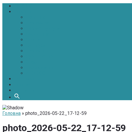
Головна
Новини
Політика
Економіка
Інфраструктура
Медицина
Освіта
Культура
Екологія
Суспільство
Спорт
Надзвичайні
АТО-ООС
Інтерв’ю
Про нас
Контакти
Головна
» photo_2026-05-22_17-12-59
photo_2026-05-22_17-12-59