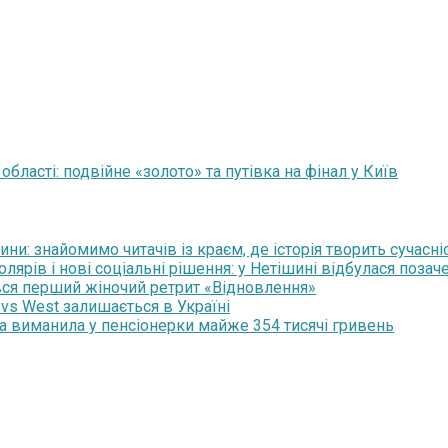
бласті: подвійне «золото» та путівка на фінал у Київ
и: знайомимо читачів із краєм, де історія творить сучасні
рів і нові соціальні рішення: у Нетішині відбулася позаче
увся перший жіночий ретрит «Відновлення»
 vs West залишається в Україні
ка виманила у пенсіонерки майже 354 тисячі гривень