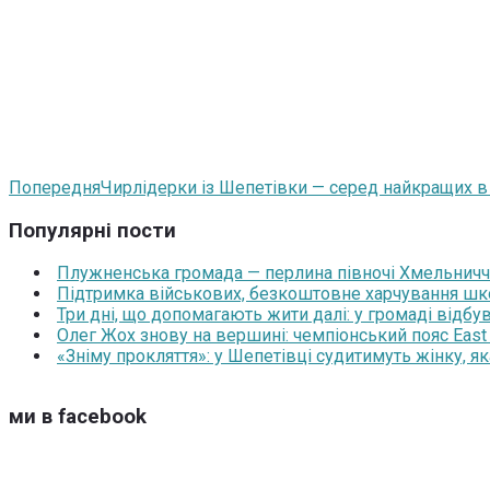
Попередня
Чирлідерки із Шепетівки — серед найкращих в о
Популярні пости
Плужненська громада — перлина півночі Хмельниччин
Підтримка військових, безкоштовне харчування школя
Три дні, що допомагають жити далі: у громаді відб
Олег Жох знову на вершині: чемпіонський пояс East
«Зніму прокляття»: у Шепетівці судитимуть жінку, я
ми в facebook