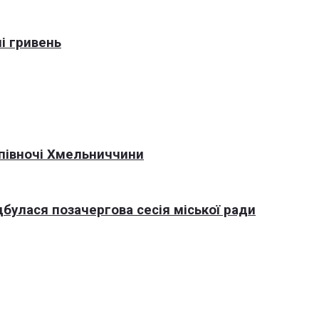
і гривень
 півночі Хмельниччини
дбулася позачергова сесія міської ради