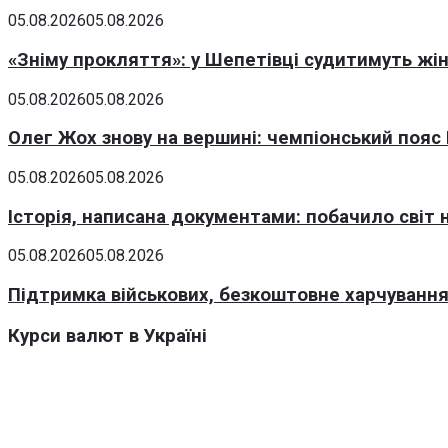
05.08.2026
05.08.2026
«Зніму прокляття»: у Шепетівці судитимуть жін
05.08.2026
05.08.2026
Олег Жох знову на вершині: чемпіонський пояс 
05.08.2026
05.08.2026
Історія, написана документами: побачило світ
05.08.2026
05.08.2026
Підтримка військових, безкоштовне харчування ш
Курси валют в Україні