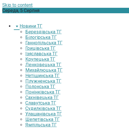
Skip to content
Середа, 5 Серпня
Новини ТГ
Берездівська ТГ
Білогірська ТГ
Ганнопільська ТГ
Грицівська ТГ
Ізяславська ТГ
Крупецька ТГ
Ленковецька ТГ
Михайлюцька ТГ
Нетішинська ТГ
Плужненська ТГ
Полонська ТГ
Понінківська ТГ
Сахнівецька ТГ
Славутська ТГ
Судилківська ТГ
Улашанівська ТГ
Шепетівська ТГ
Ямпільська ТГ