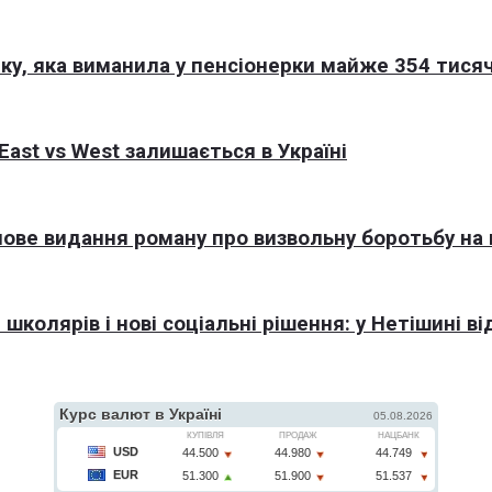
ку, яка виманила у пенсіонерки майже 354 тисяч
East vs West залишається в Україні
 нове видання роману про визвольну боротьбу на
колярів і нові соціальні рішення: у Нетішині ві