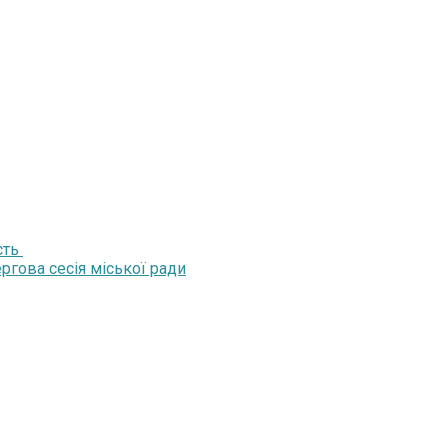
сть
ргова сесія міської ради