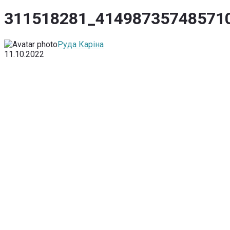
311518281_41498735748571
Руда Каріна
11.10.2022