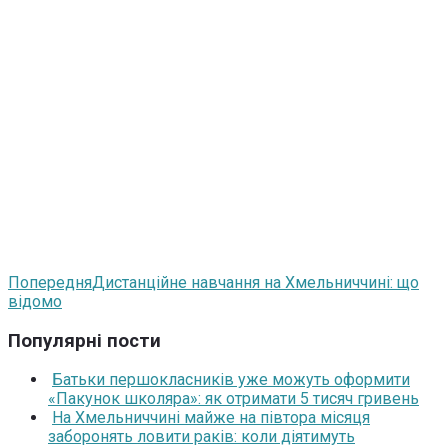
Попередня
Дистанційне навчання на Хмельниччині: що
відомо
Популярні пости
Батьки першокласників уже можуть оформити
«Пакунок школяра»: як отримати 5 тисяч гривень
На Хмельниччині майже на півтора місяця
заборонять ловити раків: коли діятимуть