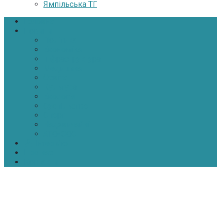
Ямпільська ТГ
Головна
Новини
Політика
Економіка
Інфраструктура
Медицина
Освіта
Культура
Екологія
Суспільство
Спорт
Надзвичайні
АТО-ООС
Інтерв’ю
Про нас
Контакти