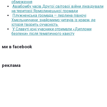
обмеження
Авіабомбу часів Другої світової війни ліквідували
на території Ярмолинецької громади
Плужненська громада — перлина півночі
Хмельниччини: знайомимо читачів із краєм, де
історія творить сучасність
У Славуті юні учасники отримали «Дипломи
безпеки» після тематичного квесту
ми в facebook
реклама