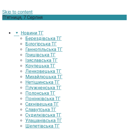
Skip to content
П’ятниця, 7 Серпня
Новини ТГ
Берездівська ТГ
Білогірська ТГ
Ганнопільська ТГ
Грицівська ТГ
Ізяславська ТГ
Крупецька ТГ
Ленковецька ТГ
Михайлюцька ТГ
Нетішинська ТГ
Плужненська ТГ
Полонська ТГ
Понінківська ТГ
Сахнівецька ТГ
Славутська ТГ
Судилківська ТГ
Улашанівська ТГ
Шепетівська ТГ