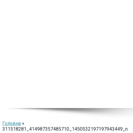
Головна
»
311518281_414987357485710_1450532197197943449_n