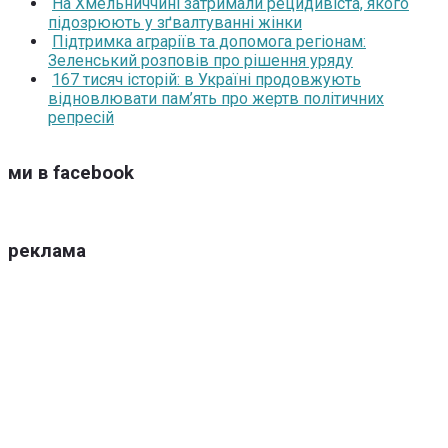
На Хмельниччині затримали рецидивіста, якого
підозрюють у зґвалтуванні жінки
Підтримка аграріїв та допомога регіонам:
Зеленський розповів про рішення уряду
167 тисяч історій: в Україні продовжують
відновлювати пам’ять про жертв політичних
репресій
ми в facebook
реклама