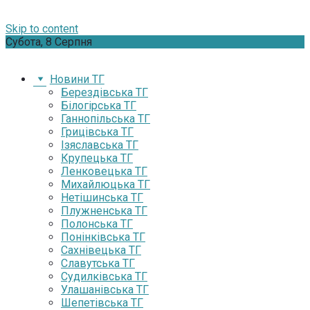
Skip to content
Субота, 8 Серпня
Новини ТГ
Берездівська ТГ
Білогірська ТГ
Ганнопільська ТГ
Грицівська ТГ
Ізяславська ТГ
Крупецька ТГ
Ленковецька ТГ
Михайлюцька ТГ
Нетішинська ТГ
Плужненська ТГ
Полонська ТГ
Понінківська ТГ
Сахнівецька ТГ
Славутська ТГ
Судилківська ТГ
Улашанівська ТГ
Шепетівська ТГ