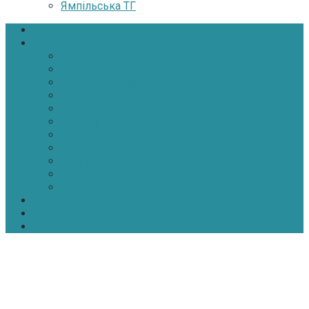
Ямпільська ТГ
Головна
Новини
Політика
Економіка
Інфраструктура
Медицина
Освіта
Культура
Екологія
Суспільство
Спорт
Надзвичайні
АТО-ООС
Інтерв’ю
Про нас
Контакти