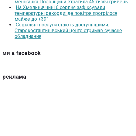
мешканка Полонщини втратила 45 тисяч гривень
На Хмельниччині 6 серпня зафіксували
температурні рекорди: де повітря прогрілося
майже до +39°
Соціальні послуги стають доступнішими:
Старокостянтинівський центр отримав сучасне
обладнання
ми в facebook
реклама