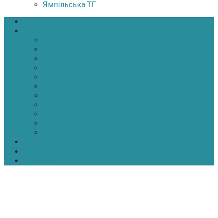
Ямпільська ТГ
Головна
Новини
Політика
Економіка
Інфраструктура
Медицина
Освіта
Культура
Екологія
Суспільство
Спорт
Надзвичайні
АТО-ООС
Інтерв’ю
Про нас
Контакти