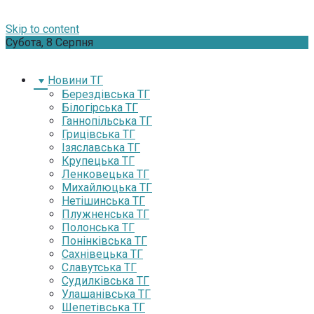
Skip to content
Субота, 8 Серпня
Новини ТГ
Берездівська ТГ
Білогірська ТГ
Ганнопільська ТГ
Грицівська ТГ
Ізяславська ТГ
Крупецька ТГ
Ленковецька ТГ
Михайлюцька ТГ
Нетішинська ТГ
Плужненська ТГ
Полонська ТГ
Понінківська ТГ
Сахнівецька ТГ
Славутська ТГ
Судилківська ТГ
Улашанівська ТГ
Шепетівська ТГ