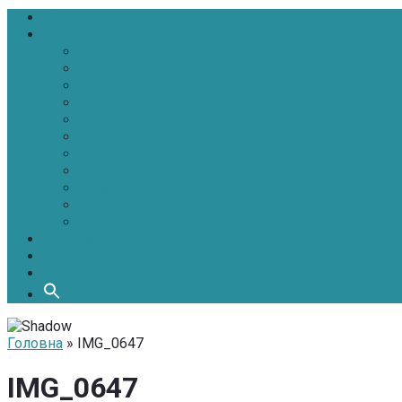
Головна
Новини
Політика
Економіка
Інфраструктура
Медицина
Освіта
Культура
Екологія
Суспільство
Спорт
Надзвичайні
АТО-ООС
Інтерв’ю
Про нас
Контакти
Головна
» IMG_0647
IMG_0647