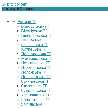
Skip to content
Четвер, 6 Серпня
Новини ТГ
Берездівська ТГ
Білогірська ТГ
Ганнопільська ТГ
Грицівська ТГ
Ізяславська ТГ
Крупецька ТГ
Ленковецька ТГ
Михайлюцька ТГ
Нетішинська ТГ
Плужненська ТГ
Полонська ТГ
Понінківська ТГ
Сахнівецька ТГ
Славутська ТГ
Судилківська ТГ
Улашанівська ТГ
Шепетівська ТГ
Ямпільська ТГ