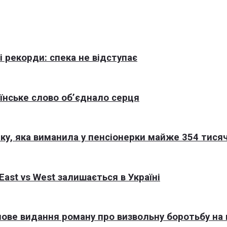
 рекорди: спека не відступає
раїнське слово об’єднало серця
ку, яка виманила у пенсіонерки майже 354 тисяч
East vs West залишається в Україні
 нове видання роману про визвольну боротьбу на