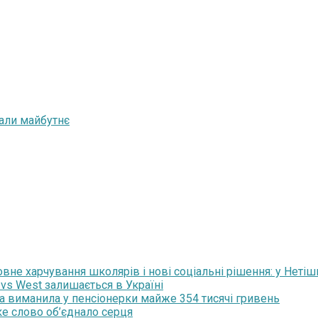
мали майбутнє
не харчування школярів і нові соціальні рішення: у Нетіши
 vs West залишається в Україні
ка виманила у пенсіонерки майже 354 тисячі гривень
ьке слово об’єднало серця