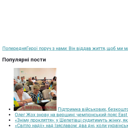
Попередня
Герої поруч з нами: Він віддав життя, щоб ми 
Популярні пости
Підтримка військових, безкоштов
Олег Жох знову на вершині: чемпіонський пояс East
«Зніму прокляття»: у Шепетівці судитимуть жінку, я
«Світло надії» над Ізяславом: два дні, коли українс