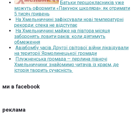
Батьки першокласників уже
можуть оформити «Пакунок школяра»: як отримати
5 тисяч гривень
На Хмельниччині зафіксували нові температурні
рекорди: спека не відступає
На Хмельниччині майже на півтора місяця
заборонять ловити раків: коли діятимуть
обмеження
Авіабомбу часів Другої світової війни ліквідували
на території Ярмолинецької громади
Плужненська громада — перлина півночі
Хмельниччини: знайомимо читачів із краєм, де
історія творить сучасність
ми в facebook
реклама