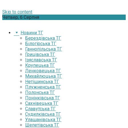
Skip to content
Четвер, 6 Серпня
Новини ТГ
Берездівська ТГ
Білогірська ТГ
Ганнопільська ТГ
Грицівська ТГ
Ізяславська ТГ
Крупецька ТГ
Ленковецька ТГ
Михайлюцька ТГ
Нетішинська ТГ
Плужненська ТГ
Полонська ТГ
Понінківська ТГ
Сахнівецька ТГ
Славутська ТГ
Судилківська ТГ
Улашанівська ТГ
Шепетівська ТГ