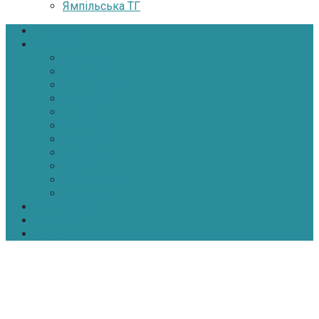
Ямпільська ТГ
Головна
Новини
Політика
Економіка
Інфраструктура
Медицина
Освіта
Культура
Екологія
Суспільство
Спорт
Надзвичайні
АТО-ООС
Інтерв’ю
Про нас
Контакти