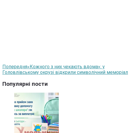
Попередня
«Кожного з них чекають вдома»: у
Головлівському окрузі відкрили символічний меморіал
Популярні пости