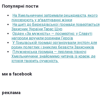
Популярні пости
На Хмельниччині затримали рецидивіста, якого
підозрюють у зґвалтуванні жінки
На щиті до Берездівської громади повертається
Захисник України Тарас Щур
Орден «За мужність» — посмертно: у Славуті
нагороди вручили родинам Героїв
У Грицівській громаді організували зустріч для
родин полеглих і зниклих безвісти Захисників
Плужненська громада — перлина півночі
Хмельниччини: знайомимо читачів із краєм, де
історія творить сучасність
ми в facebook
реклама