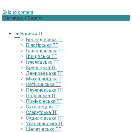
Skip to content
П’ятниця, 7 Серпня
Новини ТГ
Берездівська ТГ
Білогірська ТГ
Ганнопільська ТГ
Грицівська ТГ
Ізяславська ТГ
Крупецька ТГ
Ленковецька ТГ
Михайлюцька ТГ
Нетішинська ТГ
Плужненська ТГ
Полонська ТГ
Понінківська ТГ
Сахнівецька ТГ
Славутська ТГ
Судилківська ТГ
Улашанівська ТГ
Шепетівська ТГ