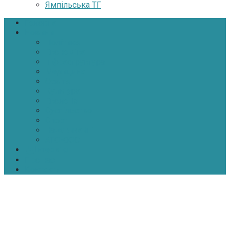
Ямпільська ТГ
Головна
Новини
Політика
Економіка
Інфраструктура
Медицина
Освіта
Культура
Екологія
Суспільство
Спорт
Надзвичайні
АТО-ООС
Інтерв’ю
Про нас
Контакти