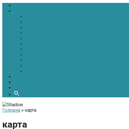
Головна
Новини
Політика
Економіка
Інфраструктура
Медицина
Освіта
Культура
Екологія
Суспільство
Спорт
Надзвичайні
АТО-ООС
Інтерв’ю
Про нас
Контакти
Головна
» карта
карта