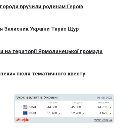
агороди вручили родинам Героїв
я Захисник України Тарас Щур
али на території Ярмолинецької громади
пеки» після тематичного квесту