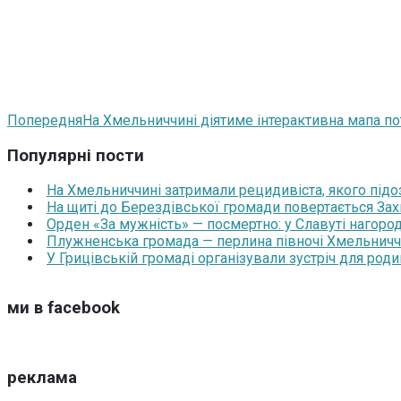
Попередня
На Хмельниччині діятиме інтерактивна мапа п
Популярні пости
На Хмельниччині затримали рецидивіста, якого під
На щиті до Берездівської громади повертається За
Орден «За мужність» — посмертно: у Славуті нагоро
Плужненська громада — перлина півночі Хмельниччин
У Грицівській громаді організували зустріч для роди
ми в facebook
реклама