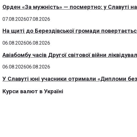
Орден «За мужність» — посмертно: у Славуті н
07.08.2026
07.08.2026
На щиті до Берездівської громади повертаєтьс
06.08.2026
06.08.2026
Авіабомбу часів Другої світової війни ліквідув
06.08.2026
06.08.2026
У Славуті юні учасники отримали «Дипломи без
Курси валют в Україні