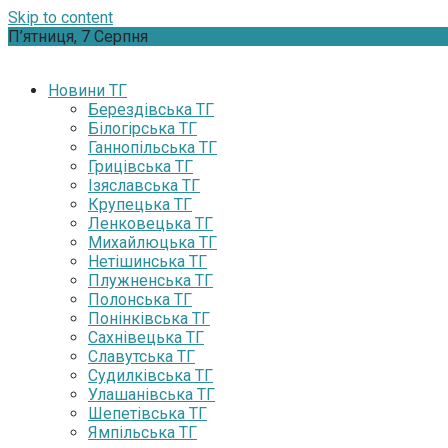
Skip to content
П’ятниця, 7 Серпня
Новини ТГ
Берездівська ТГ
Білогірська ТГ
Ганнопільська ТГ
Грицівська ТГ
Ізяславська ТГ
Крупецька ТГ
Ленковецька ТГ
Михайлюцька ТГ
Нетішинська ТГ
Плужненська ТГ
Полонська ТГ
Понінківська ТГ
Сахнівецька ТГ
Славутська ТГ
Судилківська ТГ
Улашанівська ТГ
Шепетівська ТГ
Ямпільська ТГ