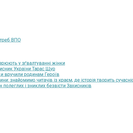
отреб ВПО
озрюють у зґвалтуванні жінки
хисник України Тарас Щур
ди вручили родинам Героїв
и: знайомимо читачів із краєм, де історія творить сучасні
н полеглих і зниклих безвісти Захисників