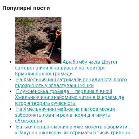
Популярні пости
Авіабомбу часів Другої
світової війни ліквідували на території
Ярмолинецької громади
На Хмельниччині затримали рецидивіста, якого
підозрюють у зґвалтуванні жінки
Плужненська громада — перлина півночі
Хмельниччини: знайомимо читачів із краєм, де
історія творить сучасність
На Хмельниччині майже на півтора місяця
заборонять ловити раків: коли діятимуть
обмеження
Батьки першокласників уже можуть оформити
«Пакунок школяра»: як отримати 5 тисяч гривень