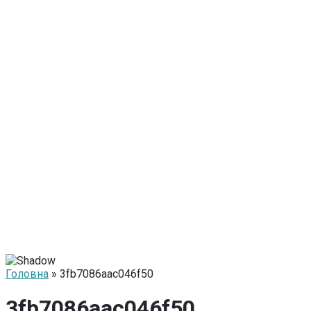
Головна
» 3fb7086aac046f50
3fb7086aac046f50