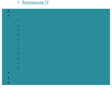
Ямпільська ТГ
Головна
Новини
Політика
Економіка
Інфраструктура
Медицина
Освіта
Культура
Екологія
Суспільство
Спорт
Надзвичайні
АТО-ООС
Інтерв’ю
Про нас
Контакти