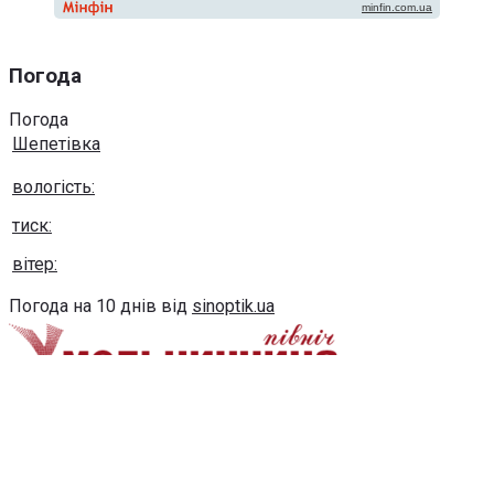
Погода
Погода
Шепетівка
вологість:
тиск:
вітер:
Погода на 10 днів від
sinoptik.ua
Використання будь-яких матеріалів, розміщених на сайті,
дозволяється за умови посилання на сайт khmel-
pivnich.info