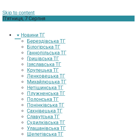
Skip to content
П’ятниця, 7 Серпня
Новини ТГ
Берездівська ТГ
Білогірська ТГ
Ганнопільська ТГ
Грицівська ТГ
Ізяславська ТГ
Крупецька ТГ
Ленковецька ТГ
Михайлюцька ТГ
Нетішинська ТГ
Плужненська ТГ
Полонська ТГ
Понінківська ТГ
Сахнівецька ТГ
Славутська ТГ
Судилківська ТГ
Улашанівська ТГ
Шепетівська ТГ