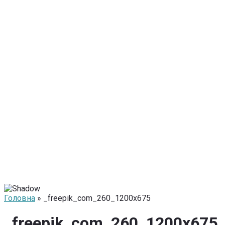
Головна
» _freepik_com_260_1200x675
_freepik_com_260_1200x675