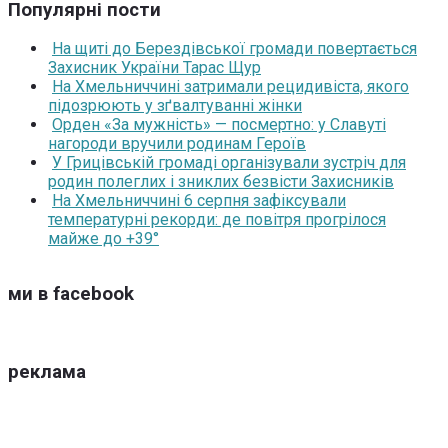
Популярні пости
На щиті до Берездівської громади повертається
Захисник України Тарас Щур
На Хмельниччині затримали рецидивіста, якого
підозрюють у зґвалтуванні жінки
Орден «За мужність» — посмертно: у Славуті
нагороди вручили родинам Героїв
У Грицівській громаді організували зустріч для
родин полеглих і зниклих безвісти Захисників
На Хмельниччині 6 серпня зафіксували
температурні рекорди: де повітря прогрілося
майже до +39°
ми в facebook
реклама