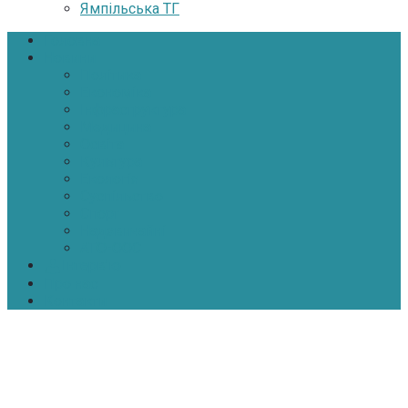
Ямпільська ТГ
Головна
Новини
Політика
Економіка
Інфраструктура
Медицина
Освіта
Культура
Екологія
Суспільство
Спорт
Надзвичайні
АТО-ООС
Інтерв’ю
Про нас
Контакти