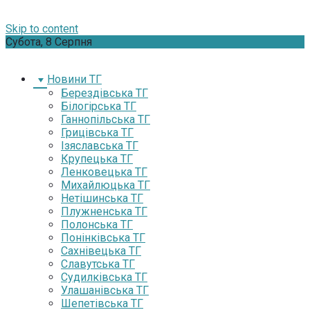
Skip to content
Субота, 8 Серпня
Новини ТГ
Берездівська ТГ
Білогірська ТГ
Ганнопільська ТГ
Грицівська ТГ
Ізяславська ТГ
Крупецька ТГ
Ленковецька ТГ
Михайлюцька ТГ
Нетішинська ТГ
Плужненська ТГ
Полонська ТГ
Понінківська ТГ
Сахнівецька ТГ
Славутська ТГ
Судилківська ТГ
Улашанівська ТГ
Шепетівська ТГ