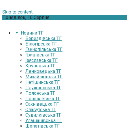
Skip to content
Понеділок, 10 Серпня
Новини ТГ
Берездівська ТГ
Білогірська ТГ
Ганнопільська ТГ
Грицівська ТГ
Ізяславська ТГ
Крупецька ТГ
Ленковецька ТГ
Михайлюцька ТГ
Нетішинська ТГ
Плужненська ТГ
Полонська ТГ
Понінківська ТГ
Сахнівецька ТГ
Славутська ТГ
Судилківська ТГ
Улашанівська ТГ
Шепетівська ТГ