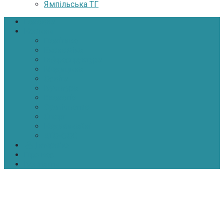
Ямпільська ТГ
Головна
Новини
Політика
Економіка
Інфраструктура
Медицина
Освіта
Культура
Екологія
Суспільство
Спорт
Надзвичайні
АТО-ООС
Інтерв’ю
Про нас
Контакти