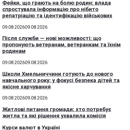
Фейки, що грають на болю родин: влада
спростувала інформацію про нібито
репатріацію та ідентифікацію військових
09.08.2026
09.08.2026
Після служби — нові можливості: що
пропонують ветеранам, ветеранкам та їхнім
родинам
09.08.2026
09.08.2026
Школи Хмельниччини готують до нового
навчального року: у фокусі безпека дітей та
якісне харчування
09.08.2026
09.08.2026
Житлові питання громади: хто потребує
житла та які рішення ухвалила комісія
Курси валют в Україні