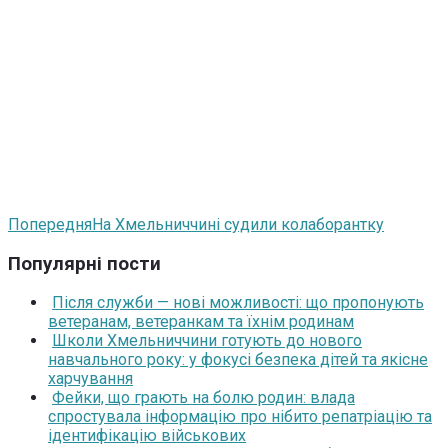
Попередня
На Хмельниччині судили колаборантку
Популярні пости
Після служби — нові можливості: що пропонують
ветеранам, ветеранкам та їхнім родинам
Школи Хмельниччини готують до нового
навчального року: у фокусі безпека дітей та якісне
харчування
Фейки, що грають на болю родин: влада
спростувала інформацію про нібито репатріацію та
ідентифікацію військових