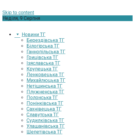
Skip to content
Неділя, 9 Серпня
Новини ТГ
Берездівська ТГ
Білогірська ТГ
Ганнопільська ТГ
Грицівська ТГ
Ізяславська ТГ
Крупецька ТГ
Ленковецька ТГ
Михайлюцька ТГ
Нетішинська ТГ
Плужненська ТГ
Полонська ТГ
Понінківська ТГ
Сахнівецька ТГ
Славутська ТГ
Судилківська ТГ
Улашанівська ТГ
Шепетівська ТГ