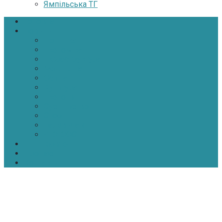
Ямпільська ТГ
Головна
Новини
Політика
Економіка
Інфраструктура
Медицина
Освіта
Культура
Екологія
Суспільство
Спорт
Надзвичайні
АТО-ООС
Інтерв’ю
Про нас
Контакти