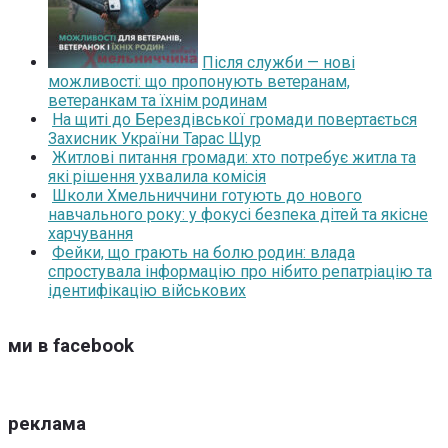
Після служби — нові
можливості: що пропонують ветеранам,
ветеранкам та їхнім родинам
На щиті до Берездівської громади повертається
Захисник України Тарас Щур
Житлові питання громади: хто потребує житла та
які рішення ухвалила комісія
Школи Хмельниччини готують до нового
навчального року: у фокусі безпека дітей та якісне
харчування
Фейки, що грають на болю родин: влада
спростувала інформацію про нібито репатріацію та
ідентифікацію військових
ми в facebook
реклама