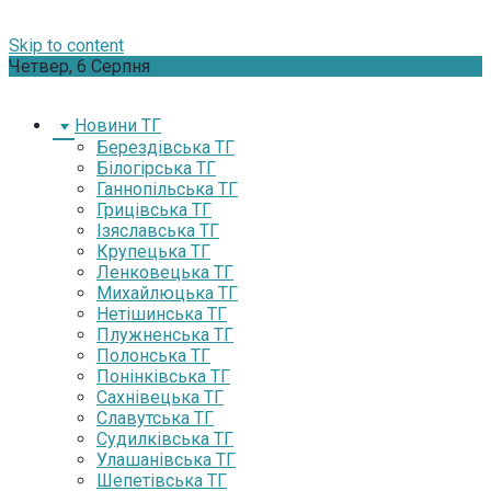
Skip to content
Четвер, 6 Серпня
Новини ТГ
Берездівська ТГ
Білогірська ТГ
Ганнопільська ТГ
Грицівська ТГ
Ізяславська ТГ
Крупецька ТГ
Ленковецька ТГ
Михайлюцька ТГ
Нетішинська ТГ
Плужненська ТГ
Полонська ТГ
Понінківська ТГ
Сахнівецька ТГ
Славутська ТГ
Судилківська ТГ
Улашанівська ТГ
Шепетівська ТГ