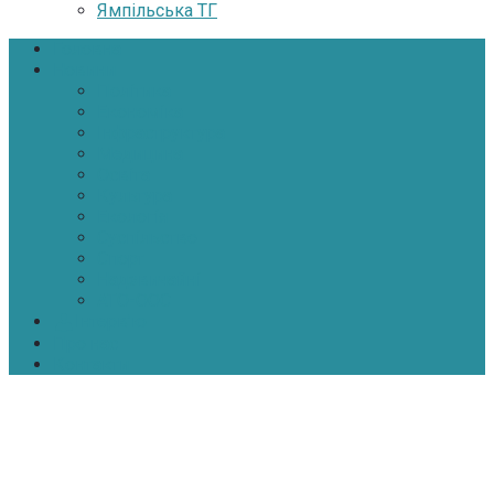
Ямпільська ТГ
Головна
Новини
Політика
Економіка
Інфраструктура
Медицина
Освіта
Культура
Екологія
Суспільство
Спорт
Надзвичайні
АТО-ООС
Інтерв’ю
Про нас
Контакти