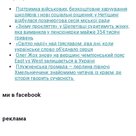
Підтримка військових, безкоштовне харчування
школярів і нові соціальні рішення: у Нетішині
відбулася позачергова сесія міської ради
«Зніму прокляття»: у Шепетівці судитимуть жінку,
яка виманила у пенсіонерки майже 354 тисячі
гривень
«Світло надії» над Ізяславом: два дні, коли
українське слово об’єднало серця
Олег Жох знову на вершині: чемпіонський пояс
East vs West залишається в Україні
Плужненська громада — перлина півночі
Хмельниччини: знайомимо читачів із краєм, де
історія творить сучасність
ми в facebook
реклама