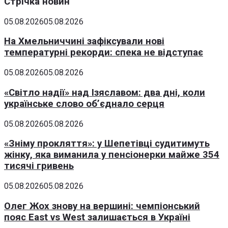
Стрічка новин
05.08.2026
05.08.2026
На Хмельниччині зафіксували нові
температурні рекорди: спека не відступає
05.08.2026
05.08.2026
«Світло надії» над Ізяславом: два дні, коли
українське слово об’єднало серця
05.08.2026
05.08.2026
«Зніму прокляття»: у Шепетівці судитимуть
жінку, яка виманила у пенсіонерки майже 354
тисячі гривень
05.08.2026
05.08.2026
Олег Жох знову на вершині: чемпіонський
пояс East vs West залишається в Україні