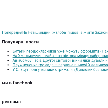
Попередня
На Нетішинщині жалоба: пішов із життя Захисн
Популярні пости
Батьки першокласників уже можуть оформити «Паку
На Хмельниччині майже на півтора місяця забороня
Авіабомбу часів Другої світової війни ліквідували 
Плужненська громада — перлина півночі Хмельниччин
У Славуті юні учасники отримали «Дипломи безпеки
ми в facebook
реклама