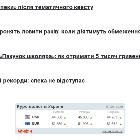
пеки» після тематичного квесту
оронять ловити раків: коли діятимуть обмеженн
Пакунок школяра»: як отримати 5 тисяч гривен
 рекорди: спека не відступає