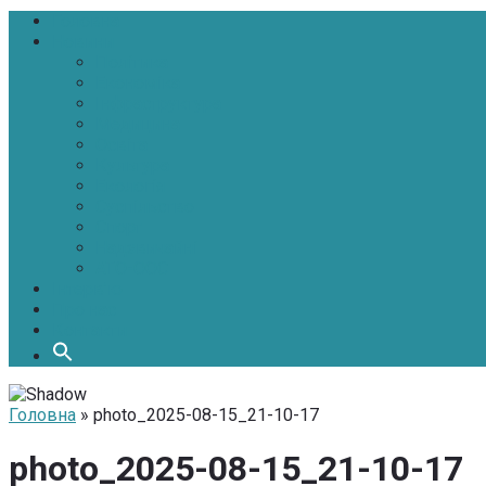
Головна
Новини
Політика
Економіка
Інфраструктура
Медицина
Освіта
Культура
Екологія
Суспільство
Спорт
Надзвичайні
АТО-ООС
Інтерв’ю
Про нас
Контакти
Головна
» photo_2025-08-15_21-10-17
photo_2025-08-15_21-10-17