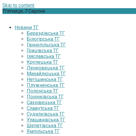
Skip to content
П’ятниця, 7 Серпня
Новини ТГ
Берездівська ТГ
Білогірська ТГ
Ганнопільська ТГ
Грицівська ТГ
Ізяславська ТГ
Крупецька ТГ
Ленковецька ТГ
Михайлюцька ТГ
Нетішинська ТГ
Плужненська ТГ
Полонська ТГ
Понінківська ТГ
Сахнівецька ТГ
Славутська ТГ
Судилківська ТГ
Улашанівська ТГ
Шепетівська ТГ
Ямпільська ТГ