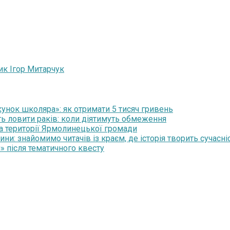
ик Ігор Митарчук
нок школяра»: як отримати 5 тисяч гривень
ть ловити раків: коли діятимуть обмеження
на території Ярмолинецької громади
и: знайомимо читачів із краєм, де історія творить сучасні
» після тематичного квесту