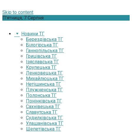
Skip to content
П’ятниця, 7 Серпня
Новини ТГ
Берездівська ТГ
Білогірська ТГ
Ганнопільська ТГ
Грицівська ТГ
Ізяславська ТГ
Крупецька ТГ
Ленковецька ТГ
Михайлюцька ТГ
Нетішинська ТГ
Плужненська ТГ
Полонська ТГ
Понінківська ТГ
Сахнівецька ТГ
Славутська ТГ
Судилківська ТГ
Улашанівська ТГ
Шепетівська ТГ