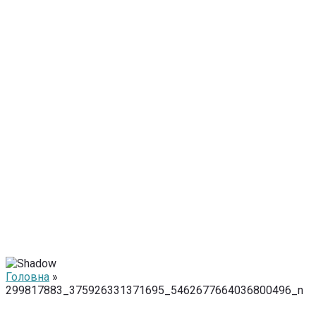
Головна
»
299817883_375926331371695_5462677664036800496_n