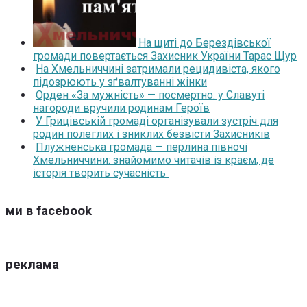
На щиті до Берездівської
громади повертається Захисник України Тарас Щур
На Хмельниччині затримали рецидивіста, якого
підозрюють у зґвалтуванні жінки
Орден «За мужність» — посмертно: у Славуті
нагороди вручили родинам Героїв
У Грицівській громаді організували зустріч для
родин полеглих і зниклих безвісти Захисників
Плужненська громада — перлина півночі
Хмельниччини: знайомимо читачів із краєм, де
історія творить сучасність
ми в facebook
реклама