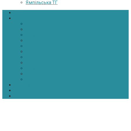
Ямпільська ТГ
Головна
Новини
Політика
Економіка
Інфраструктура
Медицина
Освіта
Культура
Екологія
Суспільство
Спорт
Надзвичайні
АТО-ООС
Інтерв’ю
Про нас
Контакти