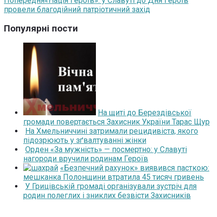
Попередня
«Нація Героїв»: у Славуті до Дня Героїв
провели благодійний патріотичний захід
Популярні пости
На щиті до Берездівської
громади повертається Захисник України Тарас Щур
На Хмельниччині затримали рецидивіста, якого
підозрюють у зґвалтуванні жінки
Орден «За мужність» — посмертно: у Славуті
нагороди вручили родинам Героїв
«Безпечний рахунок» виявився пасткою:
мешканка Полонщини втратила 45 тисяч гривень
У Грицівській громаді організували зустріч для
родин полеглих і зниклих безвісти Захисників