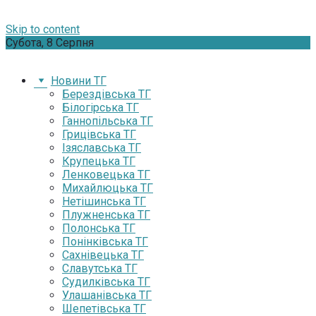
Skip to content
Субота, 8 Серпня
Новини ТГ
Берездівська ТГ
Білогірська ТГ
Ганнопільська ТГ
Грицівська ТГ
Ізяславська ТГ
Крупецька ТГ
Ленковецька ТГ
Михайлюцька ТГ
Нетішинська ТГ
Плужненська ТГ
Полонська ТГ
Понінківська ТГ
Сахнівецька ТГ
Славутська ТГ
Судилківська ТГ
Улашанівська ТГ
Шепетівська ТГ