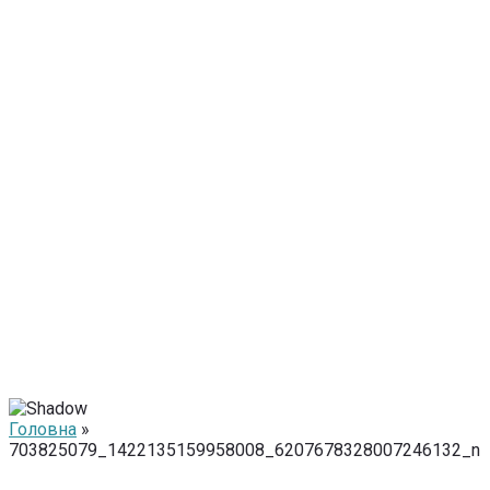
Головна
»
703825079_1422135159958008_6207678328007246132_n