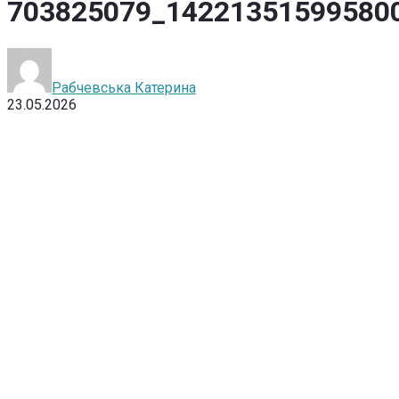
703825079_14221351599580
Рабчевська Катерина
23.05.2026