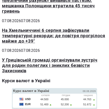
«Безпечний рахунок» виявився пасткою:
мешканка Полонщини втратила 45 тисяч
гривень
07.08.2026
07.08.2026
На Хмельниччині 6 серпня зафіксували
температурні рекорди: де повітря прогрілося
майже до +39°
07.08.2026
07.08.2026
У Грицівській громаді організували зустріч
для родин полеглих і зниклих безвісти
Захисників
Курси валют в Україні