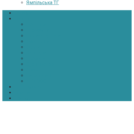
Ямпільська ТГ
Головна
Новини
Політика
Економіка
Інфраструктура
Медицина
Освіта
Культура
Екологія
Суспільство
Спорт
Надзвичайні
АТО-ООС
Інтерв’ю
Про нас
Контакти