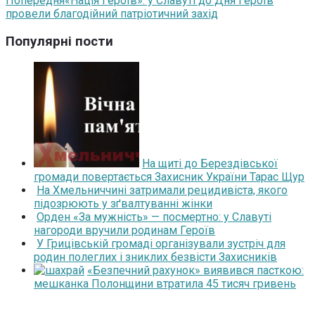
Попередня
«Нація Героїв»: у Славуті до Дня Героїв
провели благодійний патріотичний захід
Популярні пости
На щиті до Берездівської
громади повертається Захисник України Тарас Щур
На Хмельниччині затримали рецидивіста, якого
підозрюють у зґвалтуванні жінки
Орден «За мужність» — посмертно: у Славуті
нагороди вручили родинам Героїв
У Грицівській громаді організували зустріч для
родин полеглих і зниклих безвісти Захисників
«Безпечний рахунок» виявився пасткою:
мешканка Полонщини втратила 45 тисяч гривень