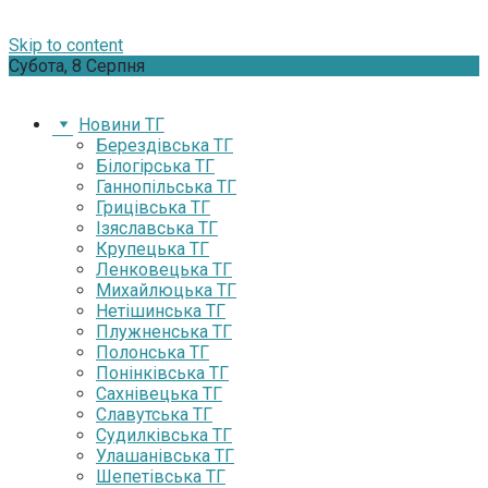
Skip to content
Субота, 8 Серпня
Новини ТГ
Берездівська ТГ
Білогірська ТГ
Ганнопільська ТГ
Грицівська ТГ
Ізяславська ТГ
Крупецька ТГ
Ленковецька ТГ
Михайлюцька ТГ
Нетішинська ТГ
Плужненська ТГ
Полонська ТГ
Понінківська ТГ
Сахнівецька ТГ
Славутська ТГ
Судилківська ТГ
Улашанівська ТГ
Шепетівська ТГ