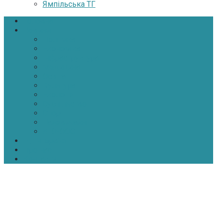
Ямпільська ТГ
Головна
Новини
Політика
Економіка
Інфраструктура
Медицина
Освіта
Культура
Екологія
Суспільство
Спорт
Надзвичайні
АТО-ООС
Інтерв’ю
Про нас
Контакти