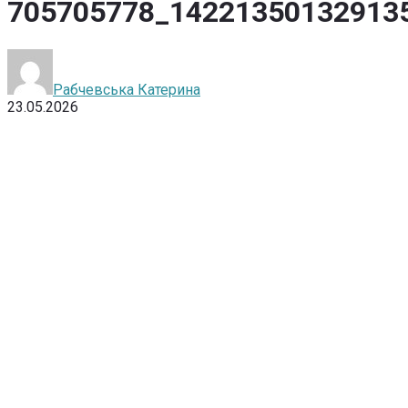
705705778_14221350132913
Рабчевська Катерина
23.05.2026