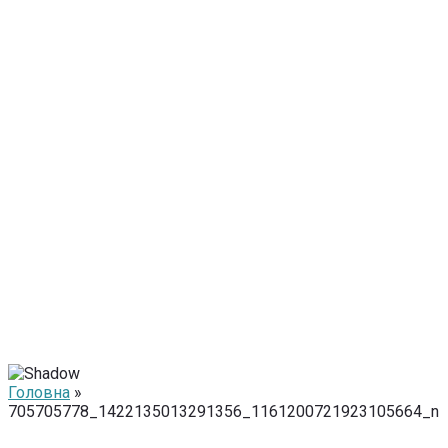
Головна
»
705705778_1422135013291356_1161200721923105664_n