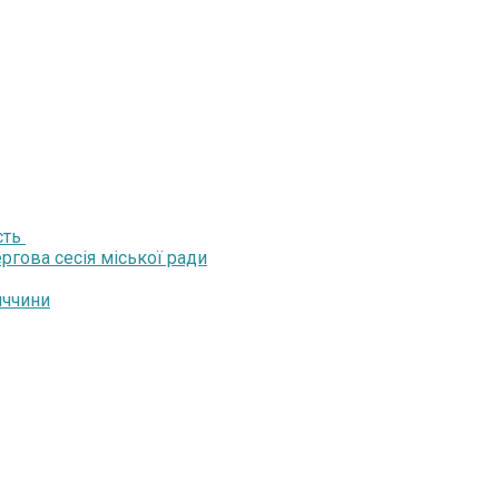
сть
ргова сесія міської ради
иччини