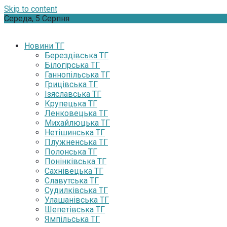
Skip to content
Середа, 5 Серпня
Новини ТГ
Берездівська ТГ
Білогірська ТГ
Ганнопільська ТГ
Грицівська ТГ
Ізяславська ТГ
Крупецька ТГ
Ленковецька ТГ
Михайлюцька ТГ
Нетішинська ТГ
Плужненська ТГ
Полонська ТГ
Понінківська ТГ
Сахнівецька ТГ
Славутська ТГ
Судилківська ТГ
Улашанівська ТГ
Шепетівська ТГ
Ямпільська ТГ