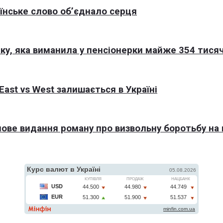
раїнське слово об’єднало серця
ку, яка виманила у пенсіонерки майже 354 тисяч
East vs West залишається в Україні
 нове видання роману про визвольну боротьбу на