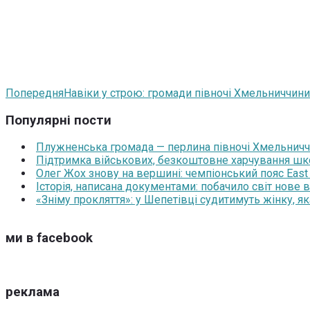
Попередня
Навіки у строю: громади півночі Хмельниччин
Популярні пости
Плужненська громада — перлина півночі Хмельниччин
Підтримка військових, безкоштовне харчування школя
Олег Жох знову на вершині: чемпіонський пояс East
Історія, написана документами: побачило світ нове
«Зніму прокляття»: у Шепетівці судитимуть жінку, я
ми в facebook
реклама