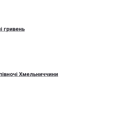
і гривень
 півночі Хмельниччини