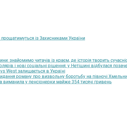
и прощатимуться із Захисниками України
и: знайомимо читачів із краєм, де історія творить сучасні
рів і нові соціальні рішення: у Нетішині відбулася позаче
 vs West залишається в Україні
 видання роману про визвольну боротьбу на півночі Хмельн
ка виманила у пенсіонерки майже 354 тисячі гривень