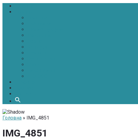
Головна
Новини
Політика
Економіка
Інфраструктура
Медицина
Освіта
Культура
Екологія
Суспільство
Спорт
Надзвичайні
АТО-ООС
Інтерв’ю
Про нас
Контакти
Головна
» IMG_4851
IMG_4851