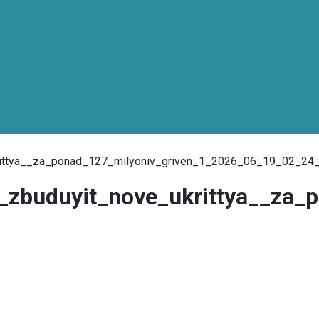
rittya__za_ponad_127_milyoniv_griven_1_2026_06_19_02_24
_zbuduyit_nove_ukrittya__za