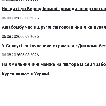
На щиті до Берездівської громади повертаєтьс
06.08.2026
06.08.2026
Авіабомбу часів Другої світової війни ліквідув
06.08.2026
06.08.2026
У Славуті юні учасники отримали «Дипломи без
06.08.2026
06.08.2026
На Хмельниччині майже на півтора місяця заб
Курси валют в Україні