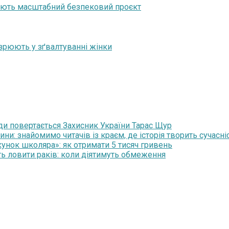
зують масштабний безпековий проєкт
озрюють у зґвалтуванні жінки
ди повертається Захисник України Тарас Щур
и: знайомимо читачів із краєм, де історія творить сучасні
нок школяра»: як отримати 5 тисяч гривень
ть ловити раків: коли діятимуть обмеження