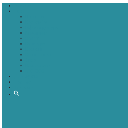
Головна
Новини
Політика
Економіка
Інфраструктура
Медицина
Освіта
Культура
Екологія
Суспільство
Спорт
Надзвичайні
АТО-ООС
Інтерв’ю
Про нас
Контакти