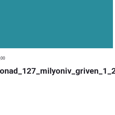
_00
_ponad_127_milyoniv_griven_1