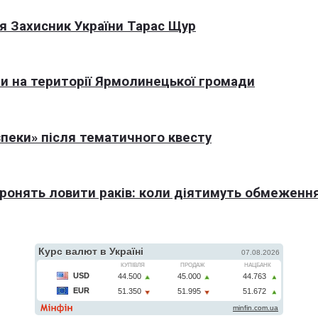
я Захисник України Тарас Щур
али на території Ярмолинецької громади
пеки» після тематичного квесту
оронять ловити раків: коли діятимуть обмеженн