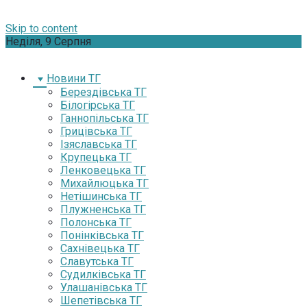
Skip to content
Неділя, 9 Серпня
Новини ТГ
Берездівська ТГ
Білогірська ТГ
Ганнопільська ТГ
Грицівська ТГ
Ізяславська ТГ
Крупецька ТГ
Ленковецька ТГ
Михайлюцька ТГ
Нетішинська ТГ
Плужненська ТГ
Полонська ТГ
Понінківська ТГ
Сахнівецька ТГ
Славутська ТГ
Судилківська ТГ
Улашанівська ТГ
Шепетівська ТГ