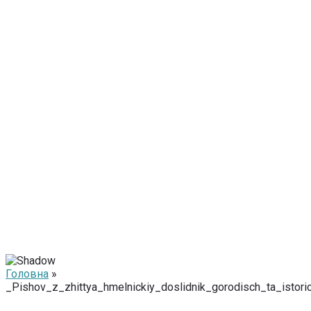
Головна
»
_Pishov_z_zhittya_hmelnickiy_doslidnik_gorodisch_ta_ist