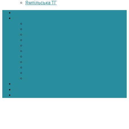
Ямпільська ТГ
Головна
Новини
Політика
Економіка
Інфраструктура
Медицина
Освіта
Культура
Екологія
Суспільство
Спорт
Надзвичайні
АТО-ООС
Інтерв’ю
Про нас
Контакти