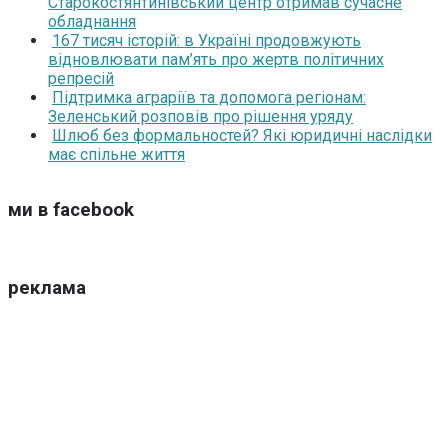
Старокостянтинівський центр отримав сучасне
обладнання
167 тисяч історій: в Україні продовжують
відновлювати пам’ять про жертв політичних
репресій
Підтримка аграріїв та допомога регіонам:
Зеленський розповів про рішення уряду
Шлюб без формальностей? Які юридичні наслідки
має спільне життя
ми в facebook
реклама