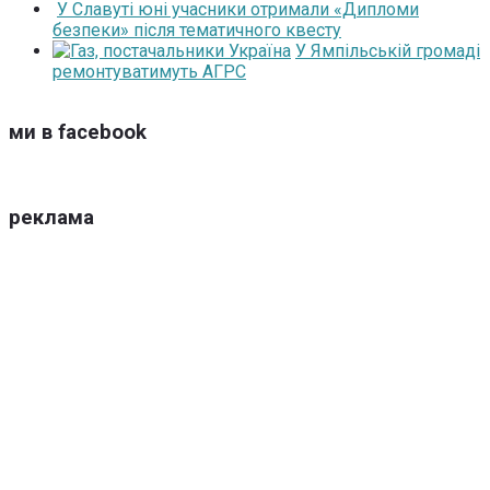
У Славуті юні учасники отримали «Дипломи
безпеки» після тематичного квесту
У Ямпільській громаді
ремонтуватимуть АГРС
ми в facebook
реклама