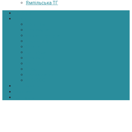
Ямпільська ТГ
Головна
Новини
Політика
Економіка
Інфраструктура
Медицина
Освіта
Культура
Екологія
Суспільство
Спорт
Надзвичайні
АТО-ООС
Інтерв’ю
Про нас
Контакти