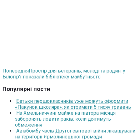
Попередня
Простір для ветеранів, молоді та родин: у
Білогір’ї показали бібліотеку майбутнього
Популярні пости
Батьки першокласників уже можуть оформити
«Пакунок школяра»: як отримати 5 тисяч гривень
На Хмельниччині майже на півтора місяця
заборонять ловити раків: коли діятимуть
обмеження
Авіабомбу часів Другої світової війни ліквідували
на території Ярмолинецької громади