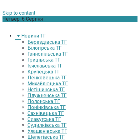
Skip to content
Четвер, 6 Серпня
Новини ТГ
Берездівська ТГ
Білогірська ТГ
Ганнопільська ТГ
Грицівська ТГ
Ізяславська ТГ
Крупецька ТГ
Ленковецька ТГ
Михайлюцька ТГ
Нетішинська ТГ
Плужненська ТГ
Полонська ТГ
Понінківська ТГ
Сахнівецька ТГ
Славутська ТГ
Судилківська ТГ
Улашанівська ТГ
Шепетівська ТГ