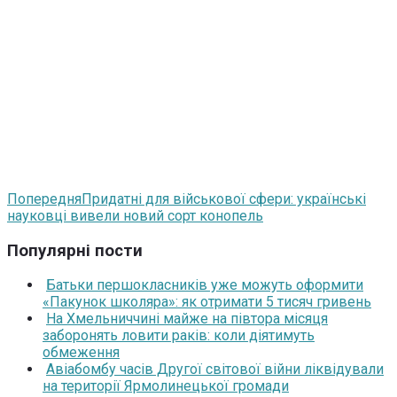
Попередня
Придатні для військової сфери: українські
науковці вивели новий сорт конопель
Популярні пости
Батьки першокласників уже можуть оформити
«Пакунок школяра»: як отримати 5 тисяч гривень
На Хмельниччині майже на півтора місяця
заборонять ловити раків: коли діятимуть
обмеження
Авіабомбу часів Другої світової війни ліквідували
на території Ярмолинецької громади