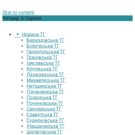
Skip to content
Четвер, 6 Серпня
Новини ТГ
Берездівська ТГ
Білогірська ТГ
Ганнопільська ТГ
Грицівська ТГ
Ізяславська ТГ
Крупецька ТГ
Ленковецька ТГ
Михайлюцька ТГ
Нетішинська ТГ
Плужненська ТГ
Полонська ТГ
Понінківська ТГ
Сахнівецька ТГ
Славутська ТГ
Судилківська ТГ
Улашанівська ТГ
Шепетівська ТГ