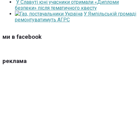
У Славуті юні учасники отримали «Дипломи
безпеки» після тематичного квесту
У Ямпільській громаді
ремонтуватимуть АГРС
ми в facebook
реклама