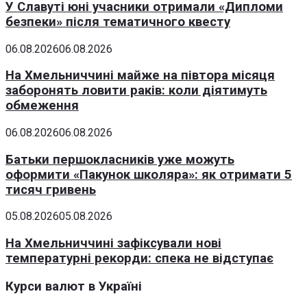
У Славуті юні учасники отримали «Дипломи
безпеки» після тематичного квесту
06.08.2026
06.08.2026
На Хмельниччині майже на півтора місяця
заборонять ловити раків: коли діятимуть
обмеження
06.08.2026
06.08.2026
Батьки першокласників уже можуть
оформити «Пакунок школяра»: як отримати 5
тисяч гривень
05.08.2026
05.08.2026
На Хмельниччині зафіксували нові
температурні рекорди: спека не відступає
Курси валют в Україні