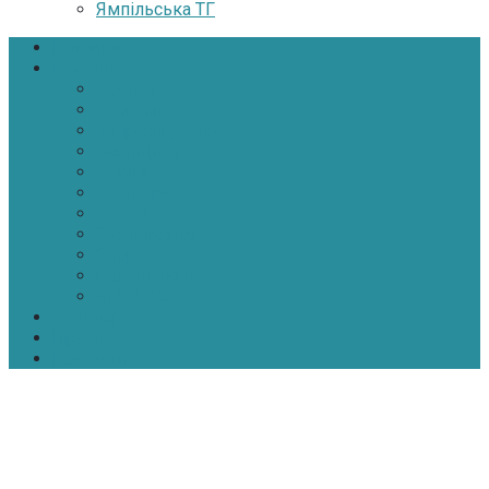
Ямпільська ТГ
Головна
Новини
Політика
Економіка
Інфраструктура
Медицина
Освіта
Культура
Екологія
Суспільство
Спорт
Надзвичайні
АТО-ООС
Інтерв’ю
Про нас
Контакти