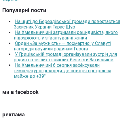
Популярні пости
На щиті до Берездівської громади повертається
Захисник України Тарас Щур
На Хмельниччині затримали рецидивіста, якого
підозрюють у зґвалтуванні жінки
Орден «За мужність» — посмертно: у Славуті
нагороди вручили родинам Героїв
У Грицівській громаді організували зустріч для
родин полеглих і зниклих безвісти Захисників
На Хмельниччині 6 серпня зафіксували
температурні рекорди: де повітря прогрілося
майже до +39°
ми в facebook
реклама