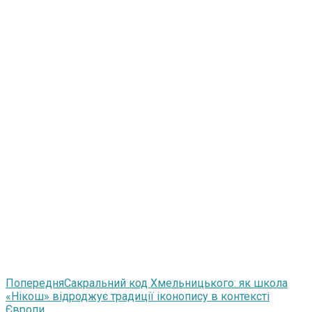
Попередня
Сакральний код Хмельницького: як школа
«Нікош» відроджує традиції іконопису в контексті
Європи