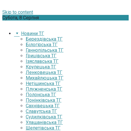
Skip to content
Субота, 8 Серпня
Новини ТГ
Берездівська ТГ
Білогірська ТГ
Ганнопільська ТГ
Грицівська ТГ
Ізяславська ТГ
Крупецька ТГ
Ленковецька ТГ
Михайлюцька ТГ
Нетішинська ТГ
Плужненська ТГ
Полонська ТГ
Понінківська ТГ
Сахнівецька ТГ
Славутська ТГ
Судилківська ТГ
Улашанівська ТГ
Шепетівська ТГ