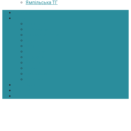
Ямпільська ТГ
Головна
Новини
Політика
Економіка
Інфраструктура
Медицина
Освіта
Культура
Екологія
Суспільство
Спорт
Надзвичайні
АТО-ООС
Інтерв’ю
Про нас
Контакти