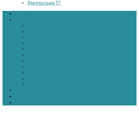
Ямпільська ТГ
Головна
Новини
Політика
Економіка
Інфраструктура
Медицина
Освіта
Культура
Екологія
Суспільство
Спорт
Надзвичайні
АТО-ООС
Інтерв’ю
Про нас
Контакти