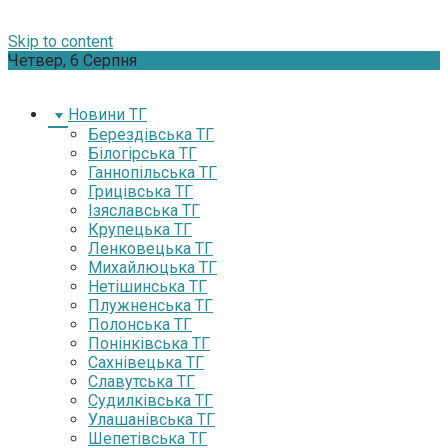
Skip to content
Четвер, 6 Серпня
Новини ТГ
Берездівська ТГ
Білогірська ТГ
Ганнопільська ТГ
Грицівська ТГ
Ізяславська ТГ
Крупецька ТГ
Ленковецька ТГ
Михайлюцька ТГ
Нетішинська ТГ
Плужненська ТГ
Полонська ТГ
Понінківська ТГ
Сахнівецька ТГ
Славутська ТГ
Судилківська ТГ
Улашанівська ТГ
Шепетівська ТГ