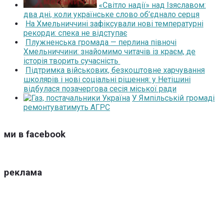
«Світло надії» над Ізяславом:
два дні, коли українське слово об’єднало серця
На Хмельниччині зафіксували нові температурні
рекорди: спека не відступає
Плужненська громада — перлина півночі
Хмельниччини: знайомимо читачів із краєм, де
історія творить сучасність
Підтримка військових, безкоштовне харчування
школярів і нові соціальні рішення: у Нетішині
відбулася позачергова сесія міської ради
У Ямпільській громаді
ремонтуватимуть АГРС
ми в facebook
реклама