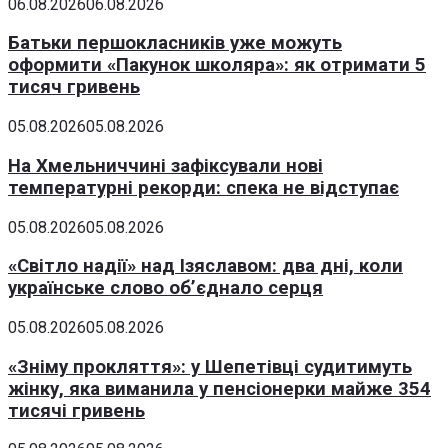
06.08.2026
06.08.2026
Батьки першокласників уже можуть
оформити «Пакунок школяра»: як отримати 5
тисяч гривень
05.08.2026
05.08.2026
На Хмельниччині зафіксували нові
температурні рекорди: спека не відступає
05.08.2026
05.08.2026
«Світло надії» над Ізяславом: два дні, коли
українське слово об’єднало серця
05.08.2026
05.08.2026
«Зніму прокляття»: у Шепетівці судитимуть
жінку, яка виманила у пенсіонерки майже 354
тисячі гривень