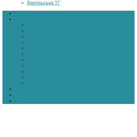
Ямпільська ТГ
Головна
Новини
Політика
Економіка
Інфраструктура
Медицина
Освіта
Культура
Екологія
Суспільство
Спорт
Надзвичайні
АТО-ООС
Інтерв’ю
Про нас
Контакти