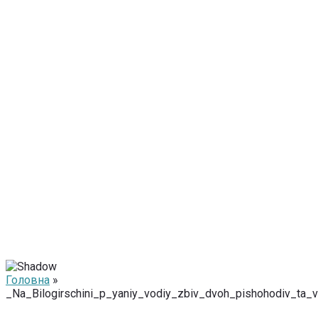
Головна
»
_Na_Bilogirschini_p_yaniy_vodiy_zbiv_dvoh_pishohodiv_ta