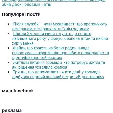
збив двох чоловіків і втік
Популярні пости
Після служби — нові можливості: що пропонують
ветеранам, ветеранкам та їхнім родинам
Школи Хмельниччини готують до нового
навчального року: у фокусі безпека дітей та якісне
харчування
Фейки, що грають на болю родин: влада
спростувала інформацію про нібито репатріацію та
ідентифікацію військових
Житлові питання громади: хто потребує житла та
які рішення ухвалила комісія
Три дні, що допомагають жити далі: у громаді
відбувся перший жіночий ретрит «Відновлення»
ми в facebook
реклама