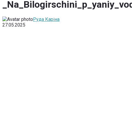
_Na_Bilogirschini_p_yaniy_v
Руда Каріна
27.05.2025