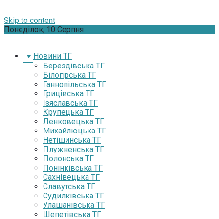
Skip to content
Понеділок, 10 Серпня
Новини ТГ
Берездівська ТГ
Білогірська ТГ
Ганнопільська ТГ
Грицівська ТГ
Ізяславська ТГ
Крупецька ТГ
Ленковецька ТГ
Михайлюцька ТГ
Нетішинська ТГ
Плужненська ТГ
Полонська ТГ
Понінківська ТГ
Сахнівецька ТГ
Славутська ТГ
Судилківська ТГ
Улашанівська ТГ
Шепетівська ТГ