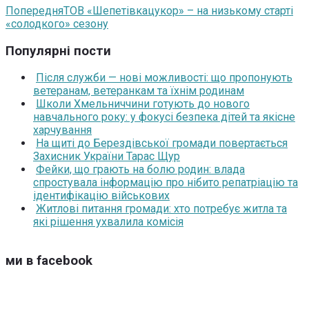
Попередня
ТОВ «Шепетівкацукор» – на низькому старті
«солодкого» сезону
Популярні пости
Після служби — нові можливості: що пропонують
ветеранам, ветеранкам та їхнім родинам
Школи Хмельниччини готують до нового
навчального року: у фокусі безпека дітей та якісне
харчування
На щиті до Берездівської громади повертається
Захисник України Тарас Щур
Фейки, що грають на болю родин: влада
спростувала інформацію про нібито репатріацію та
ідентифікацію військових
Житлові питання громади: хто потребує житла та
які рішення ухвалила комісія
ми в facebook