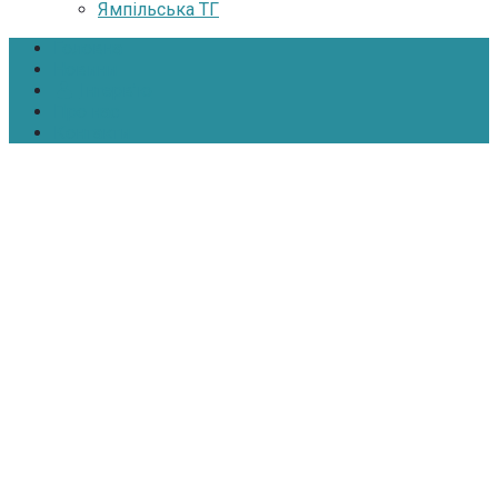
Ямпільська ТГ
Головна
Новини
Інтерв’ю
Про нас
Контакти