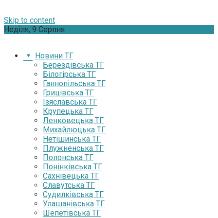
Skip to content
Неділя, 9 Серпня
Новини ТГ
Берездівська ТГ
Білогірська ТГ
Ганнопільська ТГ
Грицівська ТГ
Ізяславська ТГ
Крупецька ТГ
Ленковецька ТГ
Михайлюцька ТГ
Нетішинська ТГ
Плужненська ТГ
Полонська ТГ
Понінківська ТГ
Сахнівецька ТГ
Славутська ТГ
Судилківська ТГ
Улашанівська ТГ
Шепетівська ТГ