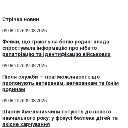
Стрічка новин
09.08.2026
09.08.2026
Фейки, що грають на болю родин: влада
спростувала інформацію про нібито
репатріацію та ідентифікацію військових
09.08.2026
09.08.2026
Після служби — нові можливості: що
пропонують ветеранам, ветеранкам та їхнім
родинам
09.08.2026
09.08.2026
Школи Хмельниччини готують до нового
навчального року: у фокусі безпека дітей та
якісне харчування