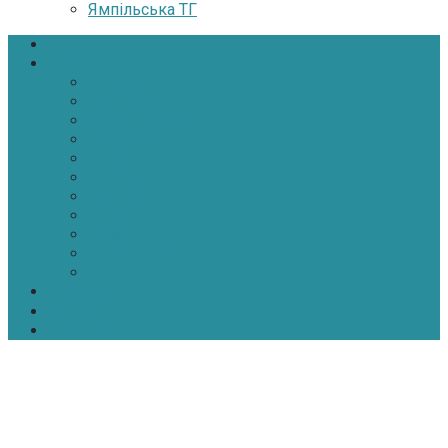
Ямпільська ТГ
Головна
Новини
Політика
Економіка
Інфраструктура
Медицина
Освіта
Культура
Екологія
Суспільство
Спорт
Надзвичайні
АТО-ООС
Інтерв’ю
Про нас
Контакти