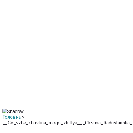
Головна
»
__Ce_vzhe_chastina_mogo_zhittya___Oksana_Radushinska_z