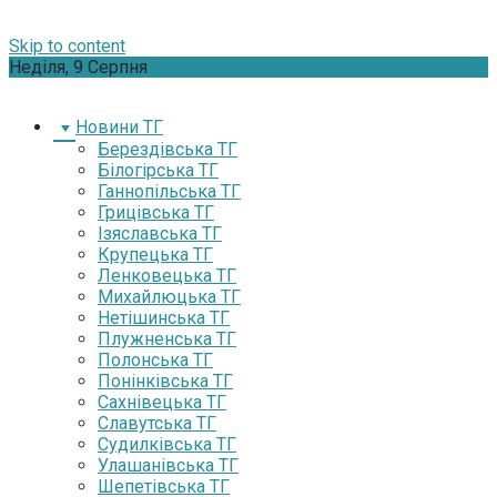
Skip to content
Неділя, 9 Серпня
Новини ТГ
Берездівська ТГ
Білогірська ТГ
Ганнопільська ТГ
Грицівська ТГ
Ізяславська ТГ
Крупецька ТГ
Ленковецька ТГ
Михайлюцька ТГ
Нетішинська ТГ
Плужненська ТГ
Полонська ТГ
Понінківська ТГ
Сахнівецька ТГ
Славутська ТГ
Судилківська ТГ
Улашанівська ТГ
Шепетівська ТГ