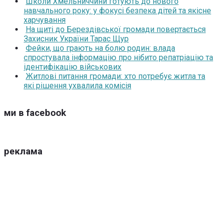
Школи Хмельниччини готують до нового
навчального року: у фокусі безпека дітей та якісне
харчування
На щиті до Берездівської громади повертається
Захисник України Тарас Щур
Фейки, що грають на болю родин: влада
спростувала інформацію про нібито репатріацію та
ідентифікацію військових
Житлові питання громади: хто потребує житла та
які рішення ухвалила комісія
ми в facebook
реклама