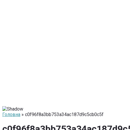
Головна
» c0f96f8a3bb753a34ac187d9c5cb0c5f
c0f96f8a3bb753a34ac187d9c