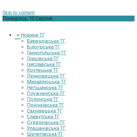
Skip to content
Понеділок, 10 Серпня
Новини ТГ
Берездівська ТГ
Білогірська ТГ
Ганнопільська ТГ
Грицівська ТГ
Ізяславська ТГ
Крупецька ТГ
Ленковецька ТГ
Михайлюцька ТГ
Нетішинська ТГ
Плужненська ТГ
Полонська ТГ
Понінківська ТГ
Сахнівецька ТГ
Славутська ТГ
Судилківська ТГ
Улашанівська ТГ
Шепетівська ТГ