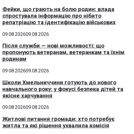
Фейки, що грають на болю родин: влада
спростувала інформацію про нібито
репатріацію та ідентифікацію військових
09.08.2026
09.08.2026
Після служби — нові можливості: що
пропонують ветеранам, ветеранкам та їхнім
родинам
09.08.2026
09.08.2026
Школи Хмельниччини готують до нового
навчального року: у фокусі безпека дітей та
якісне харчування
09.08.2026
09.08.2026
Житлові питання громади: хто потребує
житла та які рішення ухвалила комісія