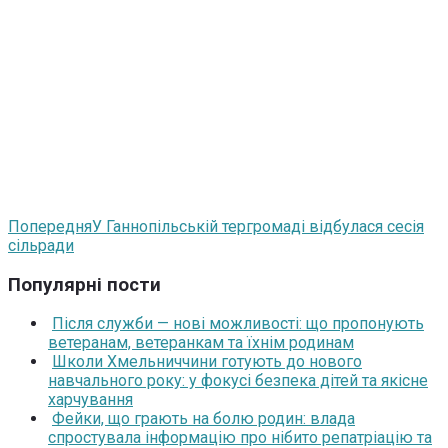
Попередня
У Ганнопільській тергромаді відбулася сесія
сільради
Популярні пости
Після служби — нові можливості: що пропонують
ветеранам, ветеранкам та їхнім родинам
Школи Хмельниччини готують до нового
навчального року: у фокусі безпека дітей та якісне
харчування
Фейки, що грають на болю родин: влада
спростувала інформацію про нібито репатріацію та