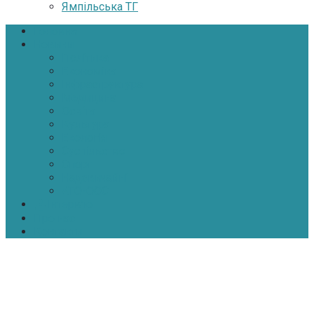
Ямпільська ТГ
Головна
Новини
Політика
Економіка
Інфраструктура
Медицина
Освіта
Культура
Екологія
Суспільство
Спорт
Надзвичайні
АТО-ООС
Інтерв’ю
Про нас
Контакти