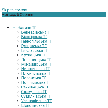
Skip to content
Четвер, 6 Серпня
Новини ТГ
Берездівська ТГ
Білогірська ТГ
Ганнопільська ТГ
Грицівська ТГ
Ізяславська ТГ
Крупецька ТГ
Ленковецька ТГ
Михайлюцька ТГ
Нетішинська ТГ
Плужненська ТГ
Полонська ТГ
Понінківська ТГ
Сахнівецька ТГ
Славутська ТГ
Судилківська ТГ
Улашанівська ТГ
Шепетівська ТГ