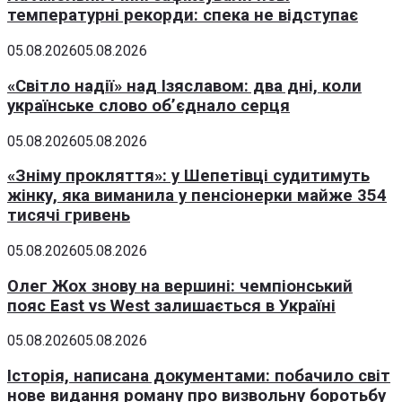
температурні рекорди: спека не відступає
05.08.2026
05.08.2026
«Світло надії» над Ізяславом: два дні, коли
українське слово об’єднало серця
05.08.2026
05.08.2026
«Зніму прокляття»: у Шепетівці судитимуть
жінку, яка виманила у пенсіонерки майже 354
тисячі гривень
05.08.2026
05.08.2026
Олег Жох знову на вершині: чемпіонський
пояс East vs West залишається в Україні
05.08.2026
05.08.2026
Історія, написана документами: побачило світ
нове видання роману про визвольну боротьбу