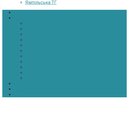
Ямпільська ТГ
Головна
Новини
Політика
Економіка
Інфраструктура
Медицина
Освіта
Культура
Екологія
Суспільство
Спорт
Надзвичайні
АТО-ООС
Інтерв’ю
Про нас
Контакти