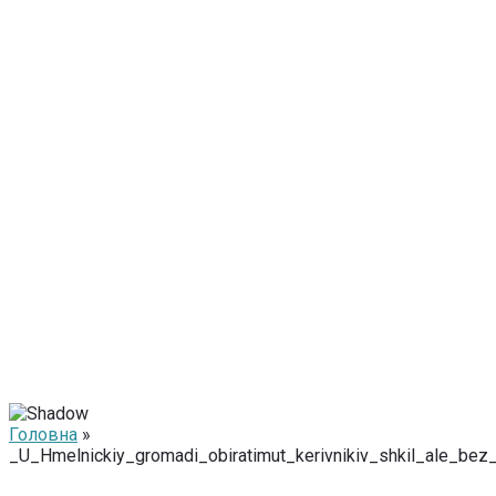
Головна
»
_U_Hmelnickiy_gromadi_obiratimut_kerivnikiv_shkil_ale_b