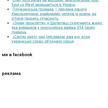
Олег Жох знову на вершині: чемпіонський пояс
East vs West залишається в Україні
Плужненська громада — перлина півночі
Хмельниччини: знайомимо читачів із краєм, де
історія творить сучасність
«Зніму прокляття»: у Шепетівці судитимуть жінку,
яка виманила у пенсіонерки майже 354 тисячі
гривень
«Світло надії» над Ізяславом: два дні, коли
українське слово об’єднало серця
ми в facebook
реклама