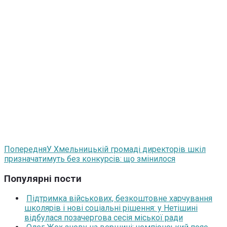
Попередня
У Хмельницькій громаді директорів шкіл
призначатимуть без конкурсів: що змінилося
Популярні пости
Підтримка військових, безкоштовне харчування
школярів і нові соціальні рішення: у Нетішині
відбулася позачергова сесія міської ради