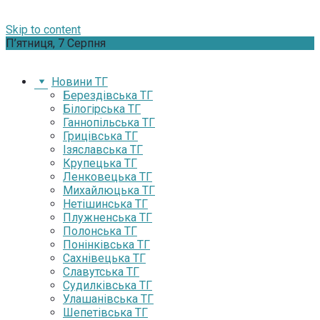
Skip to content
П’ятниця, 7 Серпня
Новини ТГ
Берездівська ТГ
Білогірська ТГ
Ганнопільська ТГ
Грицівська ТГ
Ізяславська ТГ
Крупецька ТГ
Ленковецька ТГ
Михайлюцька ТГ
Нетішинська ТГ
Плужненська ТГ
Полонська ТГ
Понінківська ТГ
Сахнівецька ТГ
Славутська ТГ
Судилківська ТГ
Улашанівська ТГ
Шепетівська ТГ