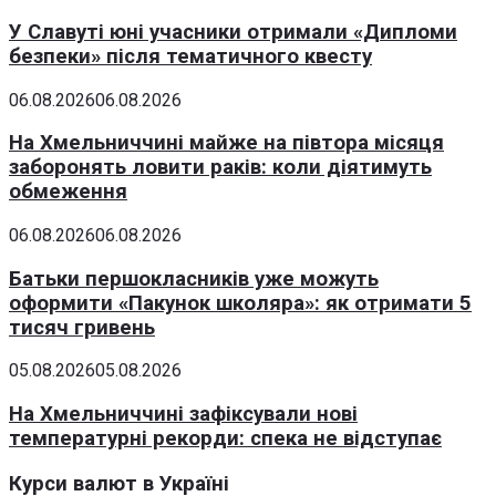
У Славуті юні учасники отримали «Дипломи
безпеки» після тематичного квесту
06.08.2026
06.08.2026
На Хмельниччині майже на півтора місяця
заборонять ловити раків: коли діятимуть
обмеження
06.08.2026
06.08.2026
Батьки першокласників уже можуть
оформити «Пакунок школяра»: як отримати 5
тисяч гривень
05.08.2026
05.08.2026
На Хмельниччині зафіксували нові
температурні рекорди: спека не відступає
Курси валют в Україні