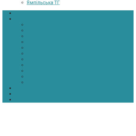
Ямпільська ТГ
Головна
Новини
Політика
Економіка
Інфраструктура
Медицина
Освіта
Культура
Екологія
Суспільство
Спорт
Надзвичайні
АТО-ООС
Інтерв’ю
Про нас
Контакти