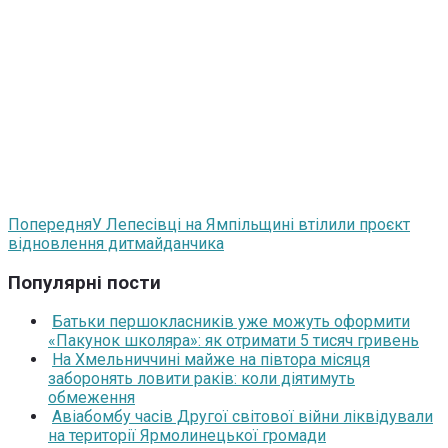
Попередня
У Лепесівці на Ямпільщині втілили проєкт
відновлення дитмайданчика
Популярні пости
Батьки першокласників уже можуть оформити
«Пакунок школяра»: як отримати 5 тисяч гривень
На Хмельниччині майже на півтора місяця
заборонять ловити раків: коли діятимуть
обмеження
Авіабомбу часів Другої світової війни ліквідували
на території Ярмолинецької громади