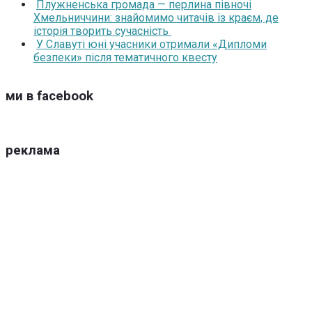
Плужненська громада — перлина півночі
Хмельниччини: знайомимо читачів із краєм, де
історія творить сучасність
У Славуті юні учасники отримали «Дипломи
безпеки» після тематичного квесту
ми в facebook
реклама