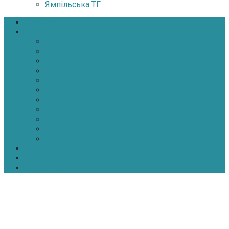
Ямпільська ТГ
Головна
Новини
Політика
Економіка
Інфраструктура
Медицина
Освіта
Культура
Екологія
Суспільство
Спорт
Надзвичайні
АТО-ООС
Інтерв’ю
Про нас
Контакти