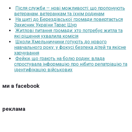
Після служби — нові можливості: що пропонують
ветеранам, ветеранкам та їхнім родинам
На щиті до Берездівської громади повертається
Захисник України Тарас Щур
Житлові питання громади: хто потребує житла та
які рішення ухвалила комісія
Школи Хмельниччини готують до нового
навчального року: у фокусі безпека дітей та якісне
харчування
Фейки, що грають на болю родин: влада
спростувала інформацію про нібито репатріацію та
ідентифікацію військових
ми в facebook
реклама