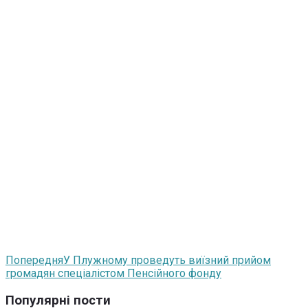
Попередня
У Плужному проведуть виїзний прийом
громадян спеціалістом Пенсійного фонду
Популярні пости