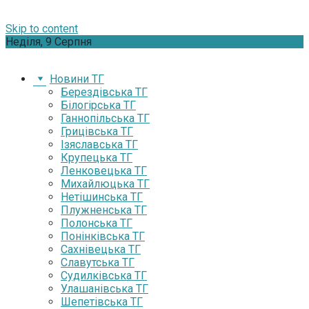
Skip to content
Неділя, 9 Серпня
Новини ТГ
Берездівська ТГ
Білогірська ТГ
Ганнопільська ТГ
Грицівська ТГ
Ізяславська ТГ
Крупецька ТГ
Ленковецька ТГ
Михайлюцька ТГ
Нетішинська ТГ
Плужненська ТГ
Полонська ТГ
Понінківська ТГ
Сахнівецька ТГ
Славутська ТГ
Судилківська ТГ
Улашанівська ТГ
Шепетівська ТГ