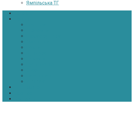
Ямпільська ТГ
Головна
Новини
Політика
Економіка
Інфраструктура
Медицина
Освіта
Культура
Екологія
Суспільство
Спорт
Надзвичайні
АТО-ООС
Інтерв’ю
Про нас
Контакти