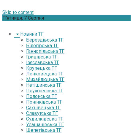
Skip to content
П’ятниця, 7 Серпня
Новини ТГ
Берездівська ТГ
Білогірська ТГ
Ганнопільська ТГ
Грицівська ТГ
Ізяславська ТГ
Крупецька ТГ
Ленковецька ТГ
Михайлюцька ТГ
Нетішинська ТГ
Плужненська ТГ
Полонська ТГ
Понінківська ТГ
Сахнівецька ТГ
Славутська ТГ
Судилківська ТГ
Улашанівська ТГ
Шепетівська ТГ