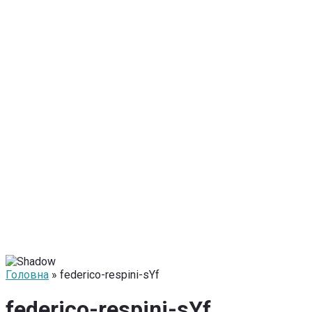
Головна
» federico-respini-sYf
federico-respini-sYf