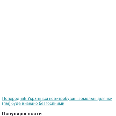
Попередня
В Україні всі невитребувані земельні ділянки
(паї) буде визнано безгоспними
Популярні пости