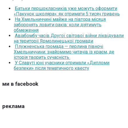
Батьки першокласників уже можуть оформити
«Пакунок школяра»: як отримати 5 тисяч гривень
На Хмельниччині майже на півтора місяця
заборонять ловити раків: коли діятимуть
обмеження
Авіабомбу часів Другої світової війни ліквідували
на території Ярмолинецької громади
Плужненська громада — перлина півночі
Хмельниччини: знайомимо читачів із краєм, де
історія творить сучасність
У Славуті юні учасники отримали «Дипломи
безпеки» після тематичного квесту
ми в facebook
реклама