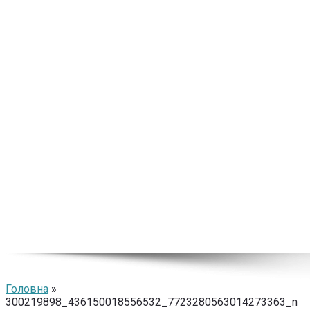
Головна
»
300219898_436150018556532_7723280563014273363_n