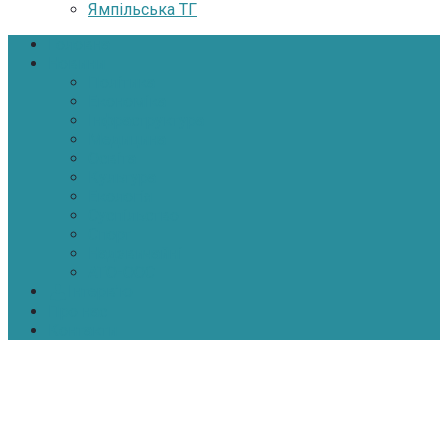
Ямпільська ТГ
Головна
Новини
Політика
Економіка
Інфраструктура
Медицина
Освіта
Культура
Екологія
Суспільство
Спорт
Надзвичайні
АТО-ООС
Інтерв’ю
Про нас
Контакти