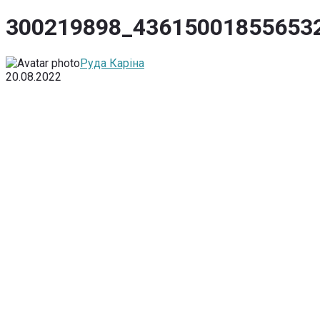
300219898_43615001855653
Руда Каріна
20.08.2022