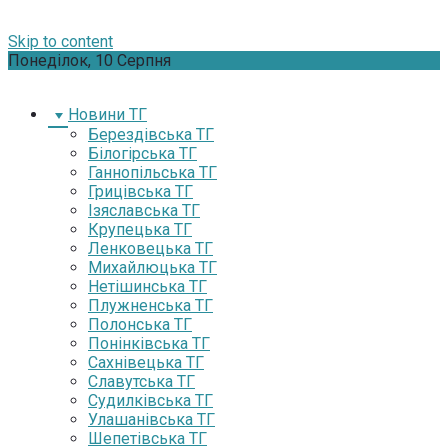
Skip to content
Понеділок, 10 Серпня
Новини ТГ
Берездівська ТГ
Білогірська ТГ
Ганнопільська ТГ
Грицівська ТГ
Ізяславська ТГ
Крупецька ТГ
Ленковецька ТГ
Михайлюцька ТГ
Нетішинська ТГ
Плужненська ТГ
Полонська ТГ
Понінківська ТГ
Сахнівецька ТГ
Славутська ТГ
Судилківська ТГ
Улашанівська ТГ
Шепетівська ТГ