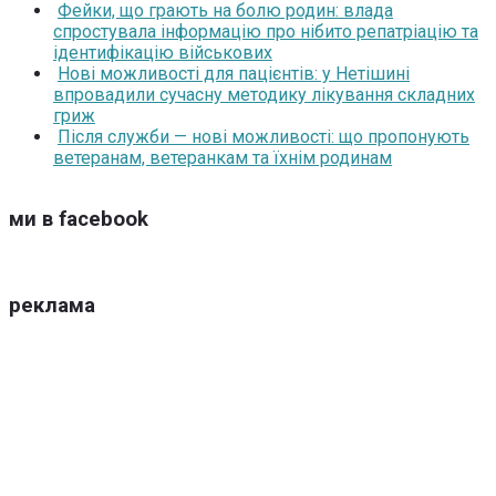
Фейки, що грають на болю родин: влада
спростувала інформацію про нібито репатріацію та
ідентифікацію військових
Нові можливості для пацієнтів: у Нетішині
впровадили сучасну методику лікування складних
гриж
Після служби — нові можливості: що пропонують
ветеранам, ветеранкам та їхнім родинам
ми в facebook
реклама