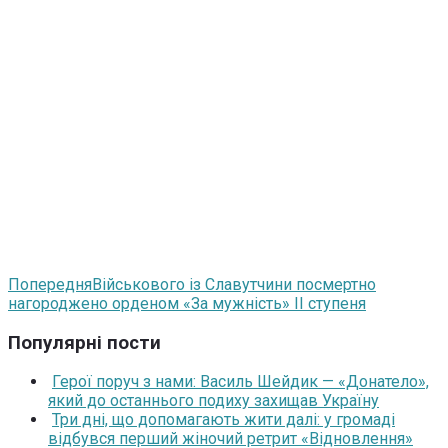
Попередня
Військового із Славутчини посмертно
нагороджено орденом «За мужність» ІІ ступеня
Популярні пости
Герої поруч з нами: Василь Шейдик — «Донатело»,
який до останнього подиху захищав Україну
Три дні, що допомагають жити далі: у громаді
відбувся перший жіночий ретрит «Відновлення»