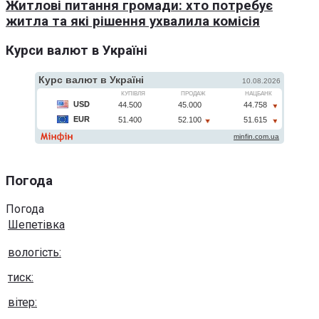
Житлові питання громади: хто потребує
житла та які рішення ухвалила комісія
Курси валют в Україні
Погода
Погода
Шепетівка
вологість:
тиск:
вітер: