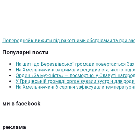
Попередня
Як вижити під ракетними обстрілами та при заст
Популярні пости
На щиті до Берездівської громади повертається За
На Хмельниччині затримали рецидивіста, якого під
Орден «За мужність» — посмертно: у Славуті нагоро
У Грицівській громаді організували зустріч для роди
На Хмельниччині 6 серпня зафіксували температурні
ми в facebook
реклама