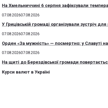
На Хмельниччині 6 серпня зафіксували темпера
07.08.2026
07.08.2026
У Грицівській громаді організували зустріч для
07.08.2026
07.08.2026
Орден «За мужність» — посмертно: у Славуті н
07.08.2026
07.08.2026
На щиті до Берездівської громади повертаєтьс
Курси валют в Україні