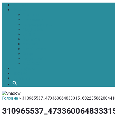
Головна
Новини
Політика
Економіка
Інфраструктура
Медицина
Освіта
Культура
Екологія
Суспільство
Спорт
Надзвичайні
АТО-ООС
Інтерв’ю
Про нас
Контакти
Головна
» 310965537_473360064833315_68223586288441
310965537_47336006483331