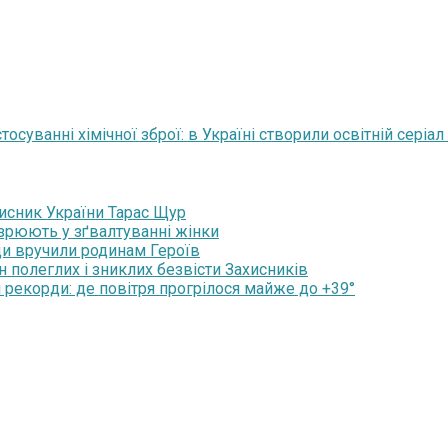
осуванні хімічної зброї: в Україні створили освітній серіал
хисник України Тарас Щур
озрюють у зґвалтуванні жінки
ди вручили родинам Героїв
н полеглих і зниклих безвісти Захисників
 рекорди: де повітря прогрілося майже до +39°