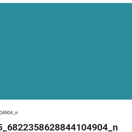
04904_n
5_6822358628844104904_n