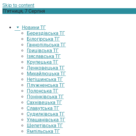
Skip to content
П’ятниця, 7 Серпня
Новини ТГ
Берездівська ТГ
Білогірська ТГ
Ганнопільська ТГ
Грицівська ТГ
Ізяславська ТГ
Крупецька ТГ
Ленковецька ТГ
Михайлюцька ТГ
Нетішинська ТГ
Плужненська ТГ
Полонська ТГ
Понінківська ТГ
Сахнівецька ТГ
Славутська ТГ
Судилківська ТГ
Улашанівська ТГ
Шепетівська ТГ
Ямпільська ТГ