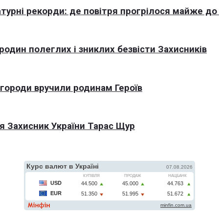
турні рекорди: де повітря прогрілося майже до
 родин полеглих і зниклих безвісти Захисників
агороди вручили родинам Героїв
я Захисник України Тарас Щур