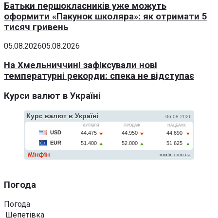
Батьки першокласників уже можуть
оформити «Пакунок школяра»: як отримати 5
тисяч гривень
05.08.2026
05.08.2026
На Хмельниччині зафіксували нові
температурні рекорди: спека не відступає
Курси валют в Україні
Погода
Погода
Шепетівка