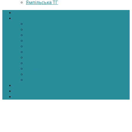
Ямпільська ТГ
Головна
Новини
Політика
Економіка
Інфраструктура
Медицина
Освіта
Культура
Екологія
Суспільство
Спорт
Надзвичайні
АТО-ООС
Інтерв’ю
Про нас
Контакти