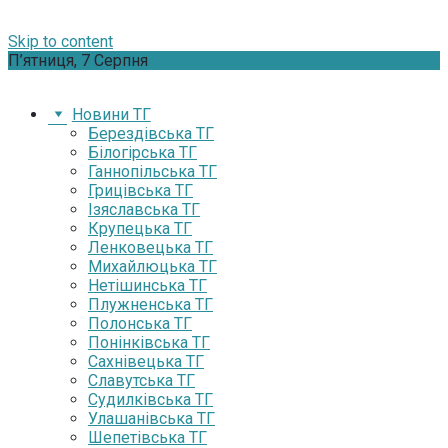
Skip to content
П’ятниця, 7 Серпня
Новини ТГ
Берездівська ТГ
Білогірська ТГ
Ганнопільська ТГ
Грицівська ТГ
Ізяславська ТГ
Крупецька ТГ
Ленковецька ТГ
Михайлюцька ТГ
Нетішинська ТГ
Плужненська ТГ
Полонська ТГ
Понінківська ТГ
Сахнівецька ТГ
Славутська ТГ
Судилківська ТГ
Улашанівська ТГ
Шепетівська ТГ