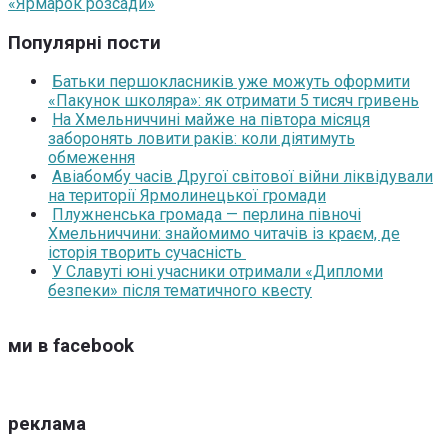
«Ярмарок розсади»
Популярні пости
Батьки першокласників уже можуть оформити
«Пакунок школяра»: як отримати 5 тисяч гривень
На Хмельниччині майже на півтора місяця
заборонять ловити раків: коли діятимуть
обмеження
Авіабомбу часів Другої світової війни ліквідували
на території Ярмолинецької громади
Плужненська громада — перлина півночі
Хмельниччини: знайомимо читачів із краєм, де
історія творить сучасність
У Славуті юні учасники отримали «Дипломи
безпеки» після тематичного квесту
ми в facebook
реклама