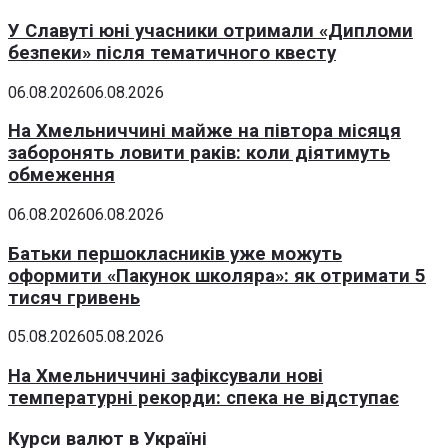
У Славуті юні учасники отримали «Дипломи
безпеки» після тематичного квесту
06.08.2026
06.08.2026
На Хмельниччині майже на півтора місяця
заборонять ловити раків: коли діятимуть
обмеження
06.08.2026
06.08.2026
Батьки першокласників уже можуть
оформити «Пакунок школяра»: як отримати 5
тисяч гривень
05.08.2026
05.08.2026
На Хмельниччині зафіксували нові
температурні рекорди: спека не відступає
Курси валют в Україні