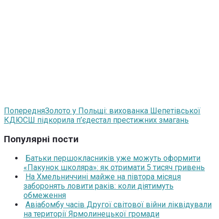
Попередня
Золото у Польщі: вихованка Шепетівської
КДЮСШ підкорила п’єдестал престижних змагань
Популярні пости
Батьки першокласників уже можуть оформити
«Пакунок школяра»: як отримати 5 тисяч гривень
На Хмельниччині майже на півтора місяця
заборонять ловити раків: коли діятимуть
обмеження
Авіабомбу часів Другої світової війни ліквідували
на території Ярмолинецької громади