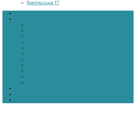
Ямпільська ТГ
Головна
Новини
Політика
Економіка
Інфраструктура
Медицина
Освіта
Культура
Екологія
Суспільство
Спорт
Надзвичайні
АТО-ООС
Інтерв’ю
Про нас
Контакти