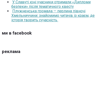
У Славуті юні учасники отримали «Дипломи
безпеки» після тематичного квесту
Плужненська громада — перлина півночі
Хмельниччини: знайомимо читачів із краєм, де
історія творить сучасність
ми в facebook
реклама