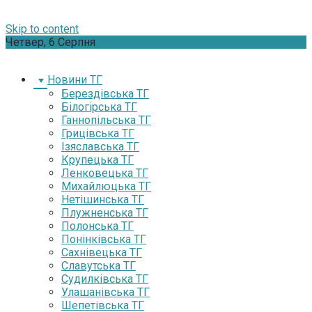
Skip to content
Четвер, 6 Серпня
Новини ТГ
Берездівська ТГ
Білогірська ТГ
Ганнопільська ТГ
Грицівська ТГ
Ізяславська ТГ
Крупецька ТГ
Ленковецька ТГ
Михайлюцька ТГ
Нетішинська ТГ
Плужненська ТГ
Полонська ТГ
Понінківська ТГ
Сахнівецька ТГ
Славутська ТГ
Судилківська ТГ
Улашанівська ТГ
Шепетівська ТГ