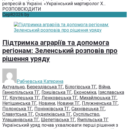
репресій в Україні. «Український мартиролог Х...
РОЗПОВСЮДИТИ
Сер
8
2026
by
Рабчевська Катерина
Без коментарів
Підтримка аграріїв та допомога
регіонам: Зеленський розповів про
рішення уряду
Рабчевська Катерина
Актуально
,
Берездівська ТГ
,
Білогірська ТГ
,
Війна
,
Ганнопільська ТГ
,
Грицівська ТГ
,
Економіка
,
Ізяславська
ТГ
,
Крупецька ТГ
,
Ленковецька ТГ
,
Михайлюцька ТГ
,
Нетішинська ТГ
,
Новини
,
Новини ТГ
,
Плужненська ТГ
,
Полонська ТГ
,
Понінківська ТГ
,
Сахнівецька ТГ
,
Славутська ТГ
,
Судилківська ТГ
,
Суспільство
,
Улашанівська ТГ
,
Шепетівська ТГ
,
Ямпільська ТГ
Український уряд почав ухвалювати перші рішення з