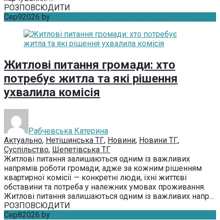
РОЗПОВСЮДИТИ
Сер
9
2026
by
Рабчевська Катерина
Без коментарів
Житлові питання громади: хто
потребує житла та які рішення
ухвалила комісія
Рабчевська Катерина
Актуально
,
Нетішинська ТГ
,
Новини
,
Новини ТГ
,
Суспільство
,
Шепетівська ТГ
Житлові питання залишаються одним із важливих
напрямів роботи громади, адже за кожним рішенням
квартирної комісії — конкретні люди, їхні життєві
обставини та потреба у належних умовах проживання.
Житлові питання залишаються одним із важливих напр...
РОЗПОВСЮДИТИ
Сер
8
2026
by
Рабчевська Катерина
Без коментарів