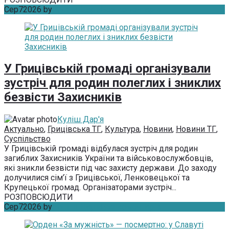
Сер
7
2026
by
Куліш Дар'я
Без коментарів
У Грицівській громаді організували
зустріч для родин полеглих і зниклих
безвісти Захисників
Куліш Дар'я
Актуально
,
Грицівська ТГ
,
Культура
,
Новини
,
Новини ТГ
,
Суспільство
У Грицівській громаді відбулася зустріч для родин
загиблих Захисників України та військовослужбовців,
які зникли безвісти під час захисту держави. До заходу
долучилися сім’ї з Грицівської, Ленковецької та
Крупецької громад. Організаторами зустріч...
РОЗПОВСЮДИТИ
Сер
7
2026
by
Куліш Дар'я
Без коментарів