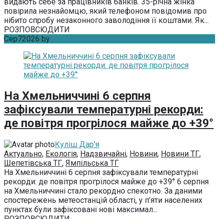
видають себе за працівників банків. 35-річна жінка
повірила незнайомцю, який телефоном повідомив про
нібито спробу незаконного заволодіння її коштами. Як...
РОЗПОВСЮДИТИ
Сер
7
2026
by
Куліш Дар'я
Без коментарів
На Хмельниччині 6 серпня
зафіксували температурні рекорди:
де повітря прогрілося майже до +39°
Куліш Дар'я
Актуально
,
Екологія
,
Надзвичайні
,
Новини
,
Новини ТГ
,
Шепетівська ТГ
,
Ямпільська ТГ
На Хмельниччині 6 серпня зафіксували температурні
рекорди: де повітря прогрілося майже до +39° 6 серпня
на Хмельниччині стало рекордно спекотно. За даними
спостережень метеостанцій області, у п’яти населених
пунктах були зафіксовані нові максимал...
РОЗПОВСЮДИТИ