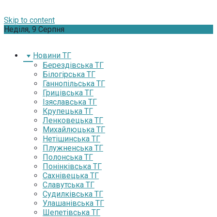
Skip to content
Неділя, 9 Серпня
Новини ТГ
Берездівська ТГ
Білогірська ТГ
Ганнопільська ТГ
Грицівська ТГ
Ізяславська ТГ
Крупецька ТГ
Ленковецька ТГ
Михайлюцька ТГ
Нетішинська ТГ
Плужненська ТГ
Полонська ТГ
Понінківська ТГ
Сахнівецька ТГ
Славутська ТГ
Судилківська ТГ
Улашанівська ТГ
Шепетівська ТГ