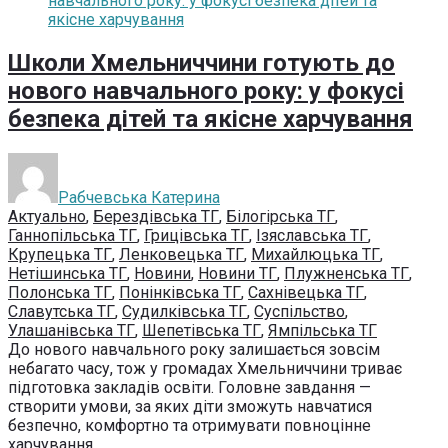
Школи Хмельниччини готують до
нового навчального року: у фокусі
безпека дітей та якісне харчування
Рабчевська Катерина
Актуально
,
Берездівська ТГ
,
Білогірська ТГ
,
Ганнопільська ТГ
,
Грицівська ТГ
,
Ізяславська ТГ
,
Крупецька ТГ
,
Ленковецька ТГ
,
Михайлюцька ТГ
,
Нетішинська ТГ
,
Новини
,
Новини ТГ
,
Плужненська ТГ
,
Полонська ТГ
,
Понінківська ТГ
,
Сахнівецька ТГ
,
Славутська ТГ
,
Судилківська ТГ
,
Суспільство
,
Улашанівська ТГ
,
Шепетівська ТГ
,
Ямпільська ТГ
До нового навчального року залишається зовсім
небагато часу, тож у громадах Хмельниччини триває
підготовка закладів освіти. Головне завдання —
створити умови, за яких діти зможуть навчатися
безпечно, комфортно та отримувати повноцінне
харчування. ...