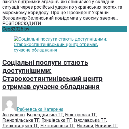
пакета підтримки аграріїв, які опинилися у складній
ситуації через російські удари по українських портах та
морському коридору. Про це Президент України
Володимир Зеленський повідомив у своєму зверне...
РОЗПОВСЮДИТИ
Сер
8
2026
by
Рабчевська Катерина
Без коментарів
Соціальні послуги стають
доступнішими:
Старокостянтинівський центр
отримав сучасне обладнання
Рабчевська Катерина
Актуально
,
Берездівська ТГ
,
Білогірська ТГ
,
Ганнопільська ТГ
,
Грицівська ТГ
,
Ізяславська ТГ
,
Ленковецька ТГ
,
Нетішинська ТГ
,
Новини
,
Новини ТГ
,