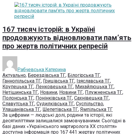
167 тисяч історій: в Україні
продовжують відновлювати пам’ять
про жертв політичних репресій
Рабчевська Катерина
Актуально
,
Берездівська ТГ
,
Білогірська ТГ
,
Ганнопільська ТГ
,
Грицівська ТГ
,
Ізяславська ТГ
,
Крупецька ТГ
,
Ленковецька ТГ
,
Михайлюцька ТГ
,
Нетішинська ТГ
,
Новини
,
Новини ТГ
,
Плужненська ТГ
,
Полонська ТГ
,
Понінківська ТГ
,
Сахнівецька ТГ
,
Славутська ТГ
,
Судилківська ТГ
,
Суспільство
,
Улашанівська ТГ
,
Шепетівська ТГ
,
Ямпільська ТГ
За цифрами — людські долі, родини та історії, які
десятиліттями залишалися замовчуваними. Сьогодні в
базі даних «Українського мартиролога ХХ століття»
доступна інформація про 167 441 жертву політичних