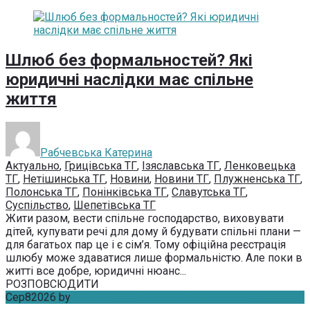
Шлюб без формальностей? Які
юридичні наслідки має спільне
життя
Рабчевська Катерина
Актуально
,
Грицівська ТГ
,
Ізяславська ТГ
,
Ленковецька
ТГ
,
Нетішинська ТГ
,
Новини
,
Новини ТГ
,
Плужненська ТГ
,
Полонська ТГ
,
Понінківська ТГ
,
Славутська ТГ
,
Суспільство
,
Шепетівська ТГ
Жити разом, вести спільне господарство, виховувати
дітей, купувати речі для дому й будувати спільні плани —
для багатьох пар це і є сім’я. Тому офіційна реєстрація
шлюбу може здаватися лише формальністю. Але поки в
житті все добре, юридичні нюанс...
РОЗПОВСЮДИТИ
Сер
8
2026
by
Рабчевська Катерина
Без коментарів