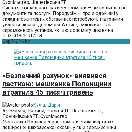
Суспільство
,
Шепетівська ТГ
Система соціального захисту громади — це не лише про
документи та послуги. Передусім — про людей, які у
складних життєвих обставинах потребують підтримки,
уваги та якісної допомоги. А отже, важливою є й
спроможність установ, які цю допомогу щодня на...
РОЗПОВСЮДИТИ
Сер
7
2026
by
Куліш Дар'я
Без коментарів
«Безпечний рахунок» виявився
пасткою: мешканка Полонщини
втратила 45 тисяч гривень
Куліш Дар'я
Актуально
,
Новини
,
Новини ТГ
,
Полонська ТГ
,
Понінківська ТГ
,
Суспільство
Мешканка Понінківської громади стала жертвою
поширеної шахрайської схеми, у якій зловмисники