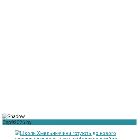
Сер
9
2026
by
Рабчевська Катерина
Без коментарів