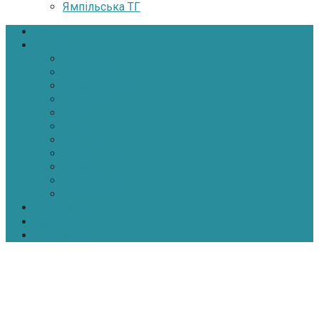
Ямпільська ТГ
Головна
Новини
Політика
Економіка
Інфраструктура
Медицина
Освіта
Культура
Екологія
Суспільство
Спорт
Надзвичайні
АТО-ООС
Інтерв’ю
Про нас
Контакти