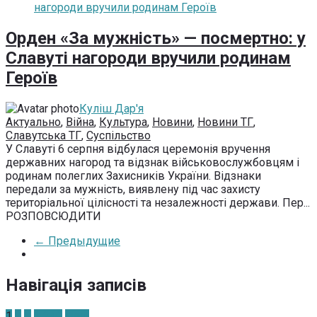
Орден «За мужність» — посмертно: у
Славуті нагороди вручили родинам
Героїв
Куліш Дар'я
Актуально
,
Війна
,
Культура
,
Новини
,
Новини ТГ
,
Славутська ТГ
,
Суспільство
У Славуті 6 серпня відбулася церемонія вручення
державних нагород та відзнак військовослужбовцям і
родинам полеглих Захисників України. Відзнаки
передали за мужність, виявлену під час захисту
територіальної цілісності та незалежності держави. Пер...
РОЗПОВСЮДИТИ
← Предыдущие
Навігація записів
1
2
…
1 240
Далі