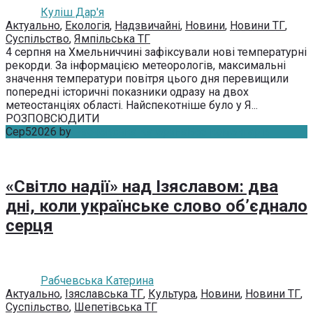
Куліш Дар'я
Актуально
,
Екологія
,
Надзвичайні
,
Новини
,
Новини ТГ
,
Суспільство
,
Ямпільська ТГ
4 серпня на Хмельниччині зафіксували нові температурні
рекорди. За інформацією метеорологів, максимальні
значення температури повітря цього дня перевищили
попередні історичні показники одразу на двох
метеостанціях області. Найспекотніше було у Я...
РОЗПОВСЮДИТИ
Сер
5
2026
by
Рабчевська Катерина
Без коментарів
«Світло надії» над Ізяславом: два
дні, коли українське слово об’єднало
серця
Рабчевська Катерина
Актуально
,
Ізяславська ТГ
,
Культура
,
Новини
,
Новини ТГ
,
Суспільство
,
Шепетівська ТГ