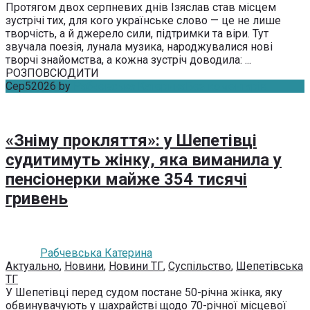
Протягом двох серпневих днів Ізяслав став місцем
зустрічі тих, для кого українське слово — це не лише
творчість, а й джерело сили, підтримки та віри. Тут
звучала поезія, лунала музика, народжувалися нові
творчі знайомства, а кожна зустріч доводила: ...
РОЗПОВСЮДИТИ
Сер
5
2026
by
Рабчевська Катерина
Без коментарів
«Зніму прокляття»: у Шепетівці
судитимуть жінку, яка виманила у
пенсіонерки майже 354 тисячі
гривень
Рабчевська Катерина
Актуально
,
Новини
,
Новини ТГ
,
Суспільство
,
Шепетівська
ТГ
У Шепетівці перед судом постане 50-річна жінка, яку
обвинувачують у шахрайстві щодо 70-річної місцевої