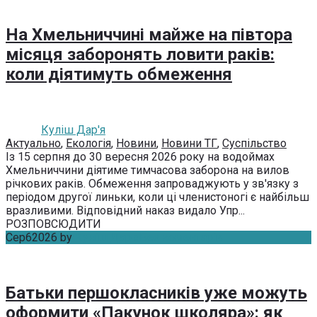
На Хмельниччині майже на півтора
місяця заборонять ловити раків:
коли діятимуть обмеження
Куліш Дар'я
Актуально
,
Екологія
,
Новини
,
Новини ТГ
,
Суспільство
Із 15 серпня до 30 вересня 2026 року на водоймах
Хмельниччини діятиме тимчасова заборона на вилов
річкових раків. Обмеження запроваджують у зв'язку з
періодом другої линьки, коли ці членистоногі є найбільш
вразливими. Відповідний наказ видало Упр...
РОЗПОВСЮДИТИ
Сер
6
2026
by
Куліш Дар'я
Без коментарів
Батьки першокласників уже можуть
оформити «Пакунок школяра»: як