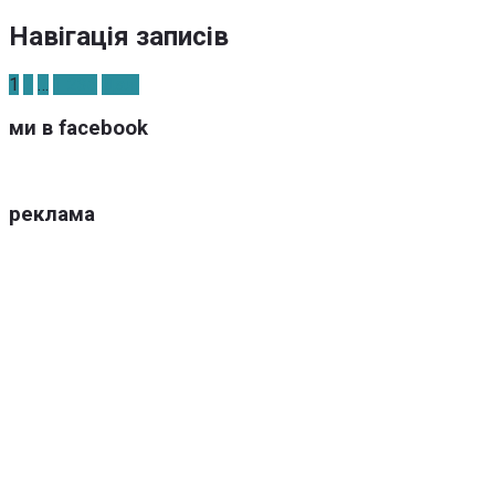
Навігація записів
1
2
…
1 236
Далі
ми в facebook
реклама