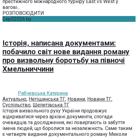
престижного міжнародного турніру East vs West у
вагові...
РОЗПОВСЮДИТИ
Сер
5
2026
by
Рабчевська Катерина
Без коментарів
Історія, написана документами:
побачило світ нове видання роману
про визвольну боротьбу на півночі
Хмельниччини
Рабчевська Катерина
Актуально
,
Нетішинська ТГ
,
Новини
,
Новини ТГ
,
Суспільство
,
Шепетівська ТГ
Історія визвольного руху України продовжує
відкриватися через архівні документи, спогади
очевидців та дослідження, які повертають із забуття
імена людей, що боролися за незалежність. Саме таким
є четверте видання документального роману Миколи