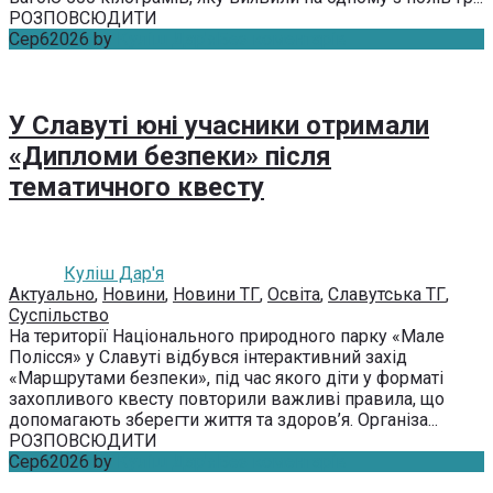
РОЗПОВСЮДИТИ
Сер
6
2026
by
Куліш Дар'я
Без коментарів
У Славуті юні учасники отримали
«Дипломи безпеки» після
тематичного квесту
Куліш Дар'я
Актуально
,
Новини
,
Новини ТГ
,
Освіта
,
Славутська ТГ
,
Суспільство
На території Національного природного парку «Мале
Полісся» у Славуті відбувся інтерактивний захід
«Маршрутами безпеки», під час якого діти у форматі
захопливого квесту повторили важливі правила, що
допомагають зберегти життя та здоров’я. Організа...
РОЗПОВСЮДИТИ
Сер
6
2026
by
Куліш Дар'я
Без коментарів