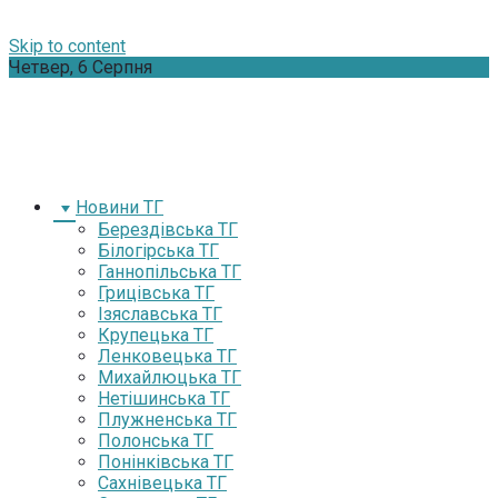
Skip to content
Четвер, 6 Серпня
Новини ТГ
Берездівська ТГ
Білогірська ТГ
Ганнопільська ТГ
Грицівська ТГ
Ізяславська ТГ
Крупецька ТГ
Ленковецька ТГ
Михайлюцька ТГ
Нетішинська ТГ
Плужненська ТГ
Полонська ТГ
Понінківська ТГ
Сахнівецька ТГ