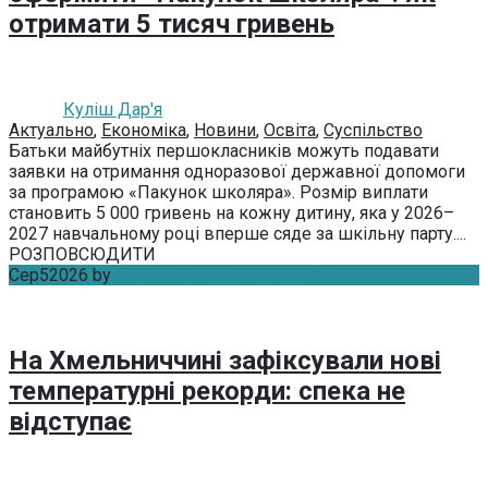
отримати 5 тисяч гривень
Куліш Дар'я
Актуально
,
Економіка
,
Новини
,
Освіта
,
Суспільство
Батьки майбутніх першокласників можуть подавати
заявки на отримання одноразової державної допомоги
за програмою «Пакунок школяра». Розмір виплати
становить 5 000 гривень на кожну дитину, яка у 2026–
2027 навчальному році вперше сяде за шкільну парту....
РОЗПОВСЮДИТИ
Сер
5
2026
by
Куліш Дар'я
Без коментарів
На Хмельниччині зафіксували нові
температурні рекорди: спека не
відступає