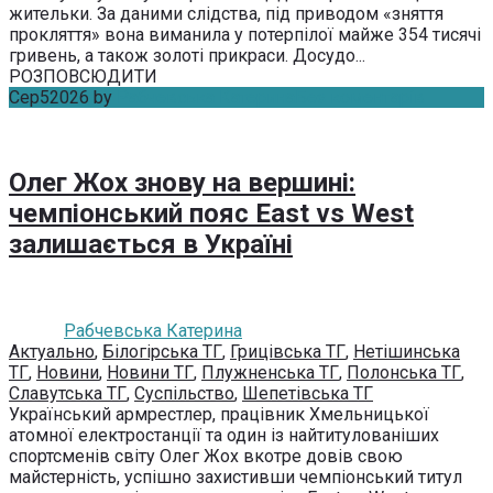
жительки. За даними слідства, під приводом «зняття
прокляття» вона виманила у потерпілої майже 354 тисячі
гривень, а також золоті прикраси. Досудо...
РОЗПОВСЮДИТИ
Сер
5
2026
by
Рабчевська Катерина
Без коментарів
Олег Жох знову на вершині:
чемпіонський пояс East vs West
залишається в Україні
Рабчевська Катерина
Актуально
,
Білогірська ТГ
,
Грицівська ТГ
,
Нетішинська
ТГ
,
Новини
,
Новини ТГ
,
Плужненська ТГ
,
Полонська ТГ
,
Славутська ТГ
,
Суспільство
,
Шепетівська ТГ
Український армрестлер, працівник Хмельницької
атомної електростанції та один із найтитулованіших
спортсменів світу Олег Жох вкотре довів свою
майстерність, успішно захистивши чемпіонський титул