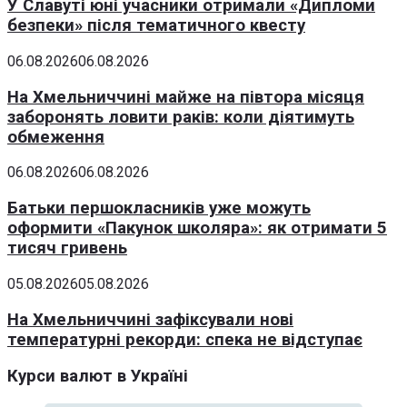
У Славуті юні учасники отримали «Дипломи
безпеки» після тематичного квесту
06.08.2026
06.08.2026
На Хмельниччині майже на півтора місяця
заборонять ловити раків: коли діятимуть
обмеження
06.08.2026
06.08.2026
Батьки першокласників уже можуть
оформити «Пакунок школяра»: як отримати 5
тисяч гривень
05.08.2026
05.08.2026
На Хмельниччині зафіксували нові
температурні рекорди: спека не відступає
Курси валют в Україні