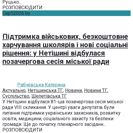
Руцько...
РОЗПОВСЮДИТИ
Сер
5
2026
by
Рабчевська Катерина
Без коментарів
Підтримка військових, безкоштовне
харчування школярів і нові соціальні
рішення: у Нетішині відбулася
позачергова сесія міської ради
Рабчевська Катерина
Актуально
,
Нетішинська ТГ
,
Новини
,
Новини ТГ
,
Суспільство
,
Шепетівська ТГ
У Нетішині відбулася 81-ша позачергова сесія міської
ради VIII скликання. У центрі уваги депутатів були
питання підтримки українських захисників, розвитку
освіти, медицини, соціального захисту та безпеки
громади. Ще до початку пленарного засіданн...
РОЗПОВСЮДИТИ