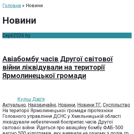
Головна
» Новини
Новини
Сер
6
2026
by
Куліш Дар'я
Без коментарів
Авіабомбу часів Другої світової
війни ліквідували на території
Ярмолинецької громади
Куліш Дар'я
Актуально
,
Надзвичайні
,
Новини
,
Новини ТГ
,
Суспільство
На території Ярмолинецької громади піротехніки
Головного управління ДСНС у Хмельницькій області
ліквідували небезпечний боєприпас часів Другої
світової війни. Йдеться про авіаційну бомбу ФАБ-500
вагою 500 кілограмів, яку виявили на одному з полів гр...