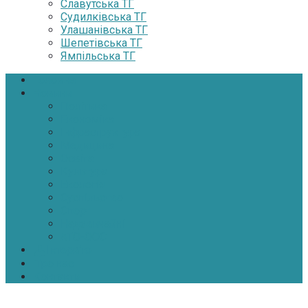
Славутська ТГ
Судилківська ТГ
Улашанівська ТГ
Шепетівська ТГ
Ямпільська ТГ
Головна
Новини
Політика
Економіка
Інфраструктура
Медицина
Освіта
Культура
Екологія
Суспільство
Спорт
Надзвичайні
АТО-ООС
Інтерв’ю
Про нас
Контакти