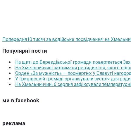
Попередня
10 тисяч за водійське посвідчення: на Хмельн
Популярні пости
На щиті до Берездівської громади повертається За
На Хмельниччині затримали рецидивіста, якого під
Орден «За мужність» — посмертно: у Славуті нагоро
У Грицівській громаді організували зустріч для роди
На Хмельниччині 6 серпня зафіксували температурні
ми в facebook
реклама