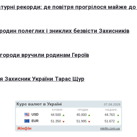
турні рекорди: де повітря прогрілося майже до
 родин полеглих і зниклих безвісти Захисників
агороди вручили родинам Героїв
я Захисник України Тарас Щур