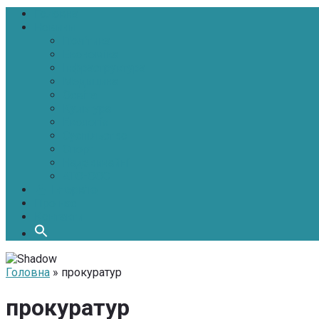
Головна
Новини
Політика
Економіка
Інфраструктура
Медицина
Освіта
Культура
Екологія
Суспільство
Спорт
Надзвичайні
АТО-ООС
Інтерв’ю
Про нас
Контакти
Головна
» прокуратур
прокуратур