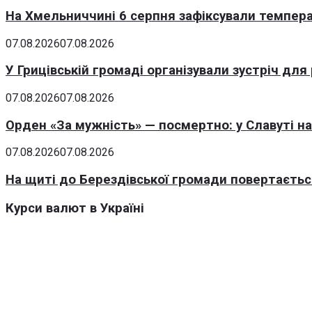
На Хмельниччині 6 серпня зафіксували темпера
07.08.2026
07.08.2026
У Грицівській громаді організували зустріч для
07.08.2026
07.08.2026
Орден «За мужність» — посмертно: у Славуті н
07.08.2026
07.08.2026
На щиті до Берездівської громади повертаєтьс
Курси валют в Україні