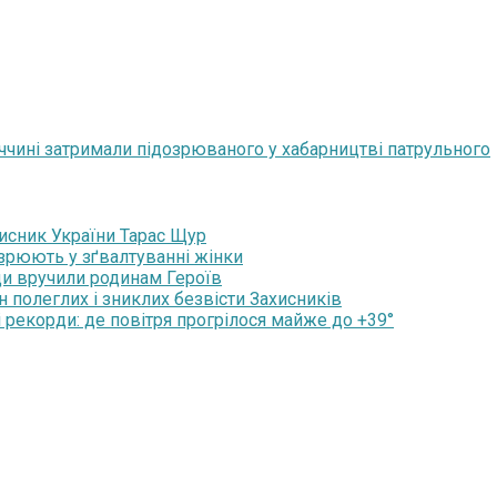
иччині затримали підозрюваного у хабарництві патрульного
хисник України Тарас Щур
озрюють у зґвалтуванні жінки
ди вручили родинам Героїв
н полеглих і зниклих безвісти Захисників
 рекорди: де повітря прогрілося майже до +39°