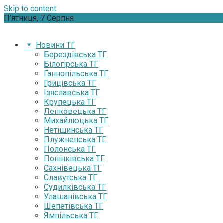
Skip to content
П’ятниця, 7 Серпня
Новини ТГ
Берездівська ТГ
Білогірська ТГ
Ганнопільська ТГ
Грицівська ТГ
Ізяславська ТГ
Крупецька ТГ
Ленковецька ТГ
Михайлюцька ТГ
Нетішинська ТГ
Плужненська ТГ
Полонська ТГ
Понінківська ТГ
Сахнівецька ТГ
Славутська ТГ
Судилківська ТГ
Улашанівська ТГ
Шепетівська ТГ
Ямпільська ТГ