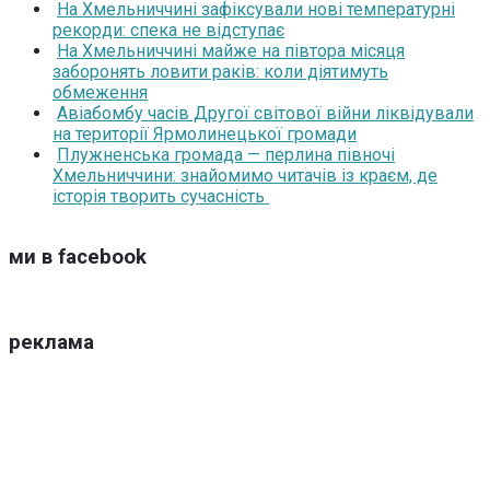
На Хмельниччині зафіксували нові температурні
рекорди: спека не відступає
На Хмельниччині майже на півтора місяця
заборонять ловити раків: коли діятимуть
обмеження
Авіабомбу часів Другої світової війни ліквідували
на території Ярмолинецької громади
Плужненська громада — перлина півночі
Хмельниччини: знайомимо читачів із краєм, де
історія творить сучасність
ми в facebook
реклама