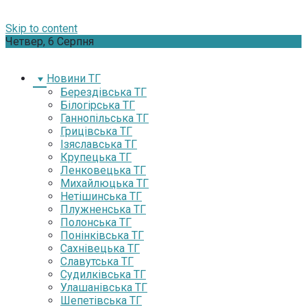
Skip to content
Четвер, 6 Серпня
Новини ТГ
Берездівська ТГ
Білогірська ТГ
Ганнопільська ТГ
Грицівська ТГ
Ізяславська ТГ
Крупецька ТГ
Ленковецька ТГ
Михайлюцька ТГ
Нетішинська ТГ
Плужненська ТГ
Полонська ТГ
Понінківська ТГ
Сахнівецька ТГ
Славутська ТГ
Судилківська ТГ
Улашанівська ТГ
Шепетівська ТГ