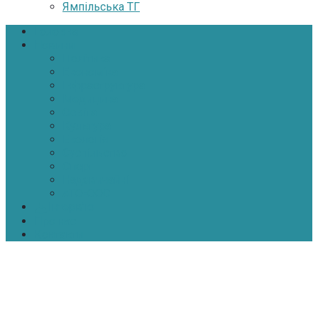
Ямпільська ТГ
Головна
Новини
Політика
Економіка
Інфраструктура
Медицина
Освіта
Культура
Екологія
Суспільство
Спорт
Надзвичайні
АТО-ООС
Інтерв’ю
Про нас
Контакти