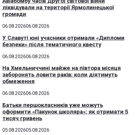
Авіабомбу часів Другої світової війни
ліквідували на території Ярмолинецької
громади
06.08.2026
06.08.2026
У Славуті юні учасники отримали «Дипломи
безпеки» після тематичного квесту
06.08.2026
06.08.2026
На Хмельниччині майже на півтора місяця
заборонять ловити раків: коли діятимуть
обмеження
06.08.2026
06.08.2026
Батьки першокласників уже можуть
оформити «Пакунок школяра»: як отримати 5
тисяч гривень
05.08.2026
05.08.2026