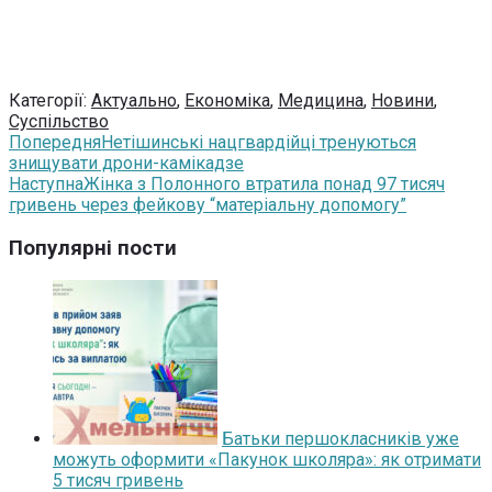
Категорії:
Актуально
,
Економіка
,
Медицина
,
Новини
,
Суспільство
Попередня
Нетішинські нацгвардійці тренуються
знищувати дрони-камікадзе
Наступна
Жінка з Полонного втратила понад 97 тисяч
гривень через фейкову “матеріальну допомогу”
Популярні пости
Батьки першокласників уже
можуть оформити «Пакунок школяра»: як отримати
5 тисяч гривень