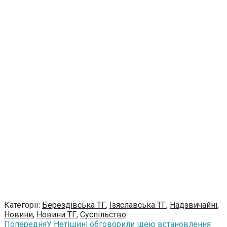
Категорії:
Берездівська ТГ
,
Ізяславська ТГ
,
Надзвичайні
,
Новини
,
Новини ТГ
,
Суспільство
Попередня
У Нетішині обговорили ідею встановлення