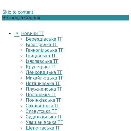
Skip to content
Четвер, 6 Серпня
Новини ТГ
Берездівська ТГ
Білогірська ТГ
Ганнопільська ТГ
Грицівська ТГ
Ізяславська ТГ
Крупецька ТГ
Ленковецька ТГ
Михайлюцька ТГ
Нетішинська ТГ
Плужненська ТГ
Полонська ТГ
Понінківська ТГ
Сахнівецька ТГ
Славутська ТГ
Судилківська ТГ
Улашанівська ТГ
Шепетівська ТГ