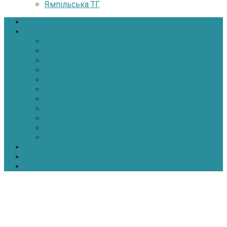
Ямпільська ТГ
Головна
Новини
Політика
Економіка
Інфраструктура
Медицина
Освіта
Культура
Екологія
Суспільство
Спорт
Надзвичайні
АТО-ООС
Інтерв’ю
Про нас
Контакти