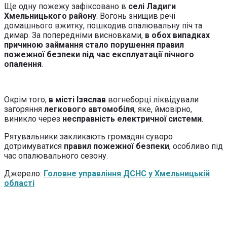
Ще одну пожежу зафіксовано в
селі Ладиги
Хмельницького району
. Вогонь знищив речі
домашнього вжитку, пошкодив опалювальну піч та
димар. За попередніми висновками,
в обох випадках
причиною займання стало порушення правил
пожежної безпеки під час експлуатації пічного
опалення
.
Окрім того,
в місті Ізяслав
вогнеборці ліквідували
загоряння
легкового автомобіля
, яке, ймовірно,
виникло через
несправність електричної системи
.
Рятувальники закликають громадян суворо
дотримуватися
правил пожежної безпеки
, особливо під
час опалювального сезону.
Джерело:
Головне управління ДСНС у Хмельницькій
області