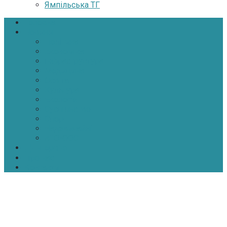
Ямпільська ТГ
Головна
Новини
Політика
Економіка
Інфраструктура
Медицина
Освіта
Культура
Екологія
Суспільство
Спорт
Надзвичайні
АТО-ООС
Інтерв’ю
Про нас
Контакти