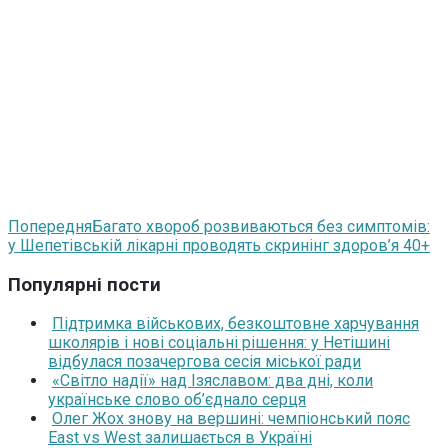
Попередня
Багато хвороб розвиваються без симптомів:
у Шепетівській лікарні проводять скринінг здоров’я 40+
Популярні пости
Підтримка військових, безкоштовне харчування
школярів і нові соціальні рішення: у Нетішині
відбулася позачергова сесія міської ради
«Світло надії» над Ізяславом: два дні, коли
українське слово об’єднало серця
Олег Жох знову на вершині: чемпіонський пояс
East vs West залишається в Україні