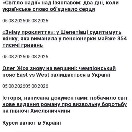
«Світло надії» над Ізяславом: два дні, коли
українське слово об’єднало серця
05.08.2026
05.08.2026
«Зніму прокляття»: у Шепетівці судитимуть
жінку, яка виманила у пенсіонерки майже 354
тисячі гривень
05.08.2026
05.08.2026
Олег Жох знову на вершині: чемпіонський
пояс East vs West залишається в Україні
05.08.2026
05.08.2026
Історія, написана документами: побачило світ
нове видання роману про визвольну боротьбу
на півночі Хмельниччини
Курси валют в Україні