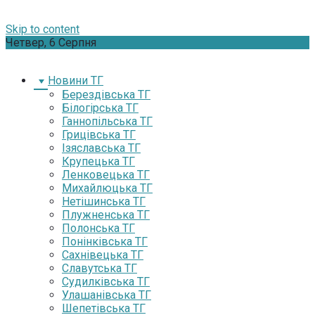
Skip to content
Четвер, 6 Серпня
Новини ТГ
Берездівська ТГ
Білогірська ТГ
Ганнопільська ТГ
Грицівська ТГ
Ізяславська ТГ
Крупецька ТГ
Ленковецька ТГ
Михайлюцька ТГ
Нетішинська ТГ
Плужненська ТГ
Полонська ТГ
Понінківська ТГ
Сахнівецька ТГ
Славутська ТГ
Судилківська ТГ
Улашанівська ТГ
Шепетівська ТГ