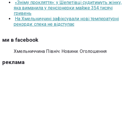
«Зніму прокляття»: у Шепетівці судитимуть жінку,
яка виманила у пенсіонерки майже 354 тисячі
гривень
На Хмельниччині зафіксували нові температурні
рекорди: спека не відступає
ми в facebook
Хмельниччина Північ: Новини. Оголошення
реклама