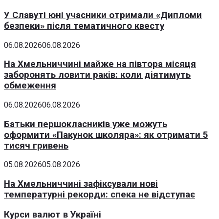
У Славуті юні учасники отримали «Дипломи
безпеки» після тематичного квесту
06.08.2026
06.08.2026
На Хмельниччині майже на півтора місяця
заборонять ловити раків: коли діятимуть
обмеження
06.08.2026
06.08.2026
Батьки першокласників уже можуть
оформити «Пакунок школяра»: як отримати 5
тисяч гривень
05.08.2026
05.08.2026
На Хмельниччині зафіксували нові
температурні рекорди: спека не відступає
Курси валют в Україні