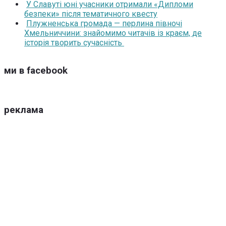
У Славуті юні учасники отримали «Дипломи
безпеки» після тематичного квесту
Плужненська громада — перлина півночі
Хмельниччини: знайомимо читачів із краєм, де
історія творить сучасність
ми в facebook
реклама