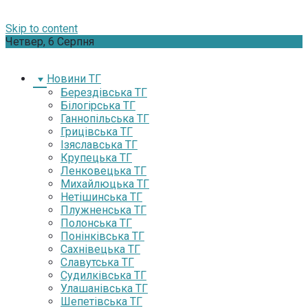
Skip to content
Четвер, 6 Серпня
Новини ТГ
Берездівська ТГ
Білогірська ТГ
Ганнопільська ТГ
Грицівська ТГ
Ізяславська ТГ
Крупецька ТГ
Ленковецька ТГ
Михайлюцька ТГ
Нетішинська ТГ
Плужненська ТГ
Полонська ТГ
Понінківська ТГ
Сахнівецька ТГ
Славутська ТГ
Судилківська ТГ
Улашанівська ТГ
Шепетівська ТГ