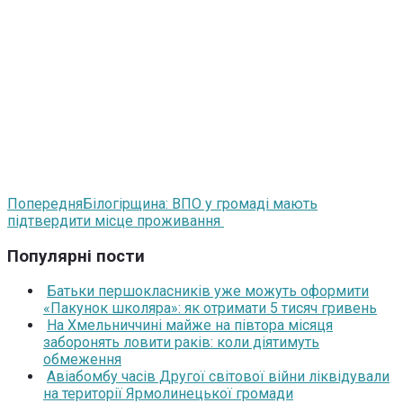
Попередня
Білогірщина: ВПО у громаді мають
підтвердити місце проживання
Популярні пости
Батьки першокласників уже можуть оформити
«Пакунок школяра»: як отримати 5 тисяч гривень
На Хмельниччині майже на півтора місяця
заборонять ловити раків: коли діятимуть
обмеження
Авіабомбу часів Другої світової війни ліквідували
на території Ярмолинецької громади