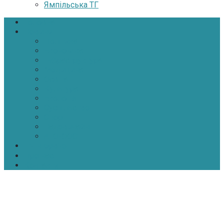
Ямпільська ТГ
Головна
Новини
Політика
Економіка
Інфраструктура
Медицина
Освіта
Культура
Екологія
Суспільство
Спорт
Надзвичайні
АТО-ООС
Інтерв’ю
Про нас
Контакти