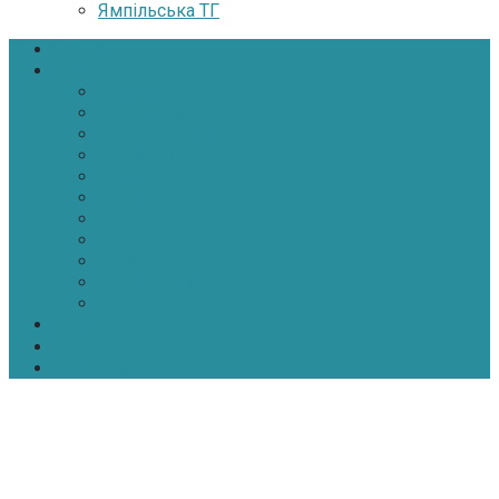
Ямпільська ТГ
Головна
Новини
Політика
Економіка
Інфраструктура
Медицина
Освіта
Культура
Екологія
Суспільство
Спорт
Надзвичайні
АТО-ООС
Інтерв’ю
Про нас
Контакти