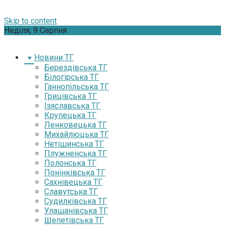
Skip to content
Неділя, 9 Серпня
Новини ТГ
Берездівська ТГ
Білогірська ТГ
Ганнопільська ТГ
Грицівська ТГ
Ізяславська ТГ
Крупецька ТГ
Ленковецька ТГ
Михайлюцька ТГ
Нетішинська ТГ
Плужненська ТГ
Полонська ТГ
Понінківська ТГ
Сахнівецька ТГ
Славутська ТГ
Судилківська ТГ
Улашанівська ТГ
Шепетівська ТГ