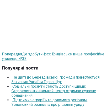
Попередня
Де здобути фах: Грицівське вище професійне
училище №38
Популярні пости
На щиті до Берездівської громади повертається
Захисник України Тарас Щур
Соціальні послуги стають доступнішими:
Старокостянтинівський центр отримав сучасне
обладнання
Підтримка аграріїв та допомога регіонам:
Зеленський розповів про рішення уряду