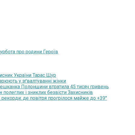
урбота про родини Героїв
хисник України Тарас Щур
озрюють у зґвалтуванні жінки
мешканка Полонщини втратила 45 тисяч гривень
н полеглих і зниклих безвісти Захисників
 рекорди: де повітря прогрілося майже до +39°