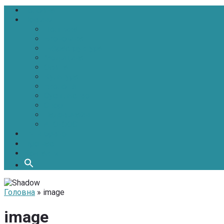
Головна
Новини
Політика
Економіка
Інфраструктура
Медицина
Освіта
Культура
Екологія
Суспільство
Спорт
Надзвичайні
АТО-ООС
Інтерв’ю
Про нас
Контакти
Головна
» image
image