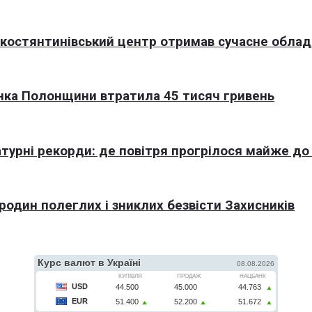
окостянтинівський центр отримав сучасне обла
нка Полонщини втратила 45 тисяч гривень
турні рекорди: де повітря прогрілося майже до
 родин полеглих і зниклих безвісти Захисників