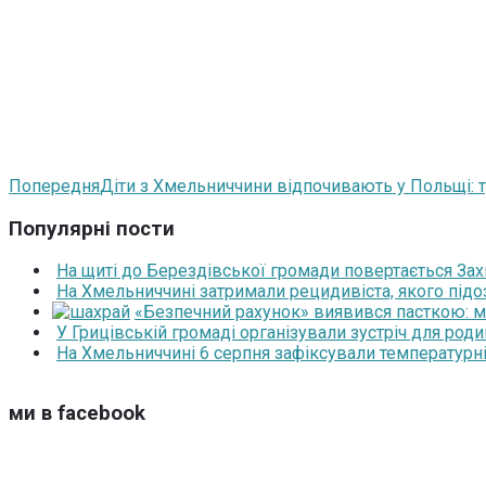
Попередня
Діти з Хмельниччини відпочивають у Польщі: т
Популярні пости
На щиті до Берездівської громади повертається За
На Хмельниччині затримали рецидивіста, якого під
«Безпечний рахунок» виявився пасткою: 
У Грицівській громаді організували зустріч для роди
На Хмельниччині 6 серпня зафіксували температурні
ми в facebook