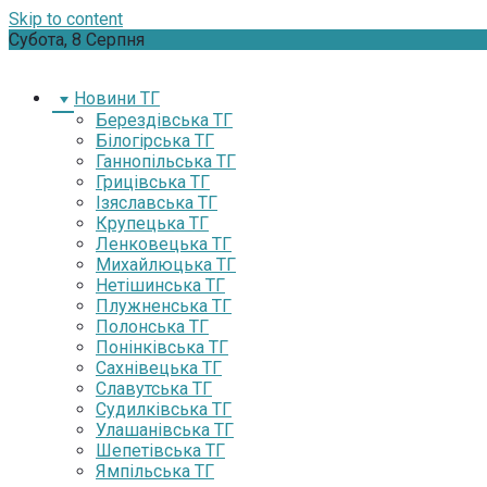
Skip to content
Субота, 8 Серпня
Новини ТГ
Берездівська ТГ
Білогірська ТГ
Ганнопільська ТГ
Грицівська ТГ
Ізяславська ТГ
Крупецька ТГ
Ленковецька ТГ
Михайлюцька ТГ
Нетішинська ТГ
Плужненська ТГ
Полонська ТГ
Понінківська ТГ
Сахнівецька ТГ
Славутська ТГ
Судилківська ТГ
Улашанівська ТГ
Шепетівська ТГ
Ямпільська ТГ