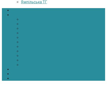
Ямпільська ТГ
Головна
Новини
Політика
Економіка
Інфраструктура
Медицина
Освіта
Культура
Екологія
Суспільство
Спорт
Надзвичайні
АТО-ООС
Інтерв’ю
Про нас
Контакти