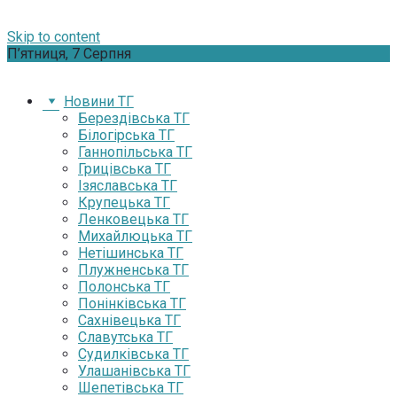
Skip to content
П’ятниця, 7 Серпня
Новини ТГ
Берездівська ТГ
Білогірська ТГ
Ганнопільська ТГ
Грицівська ТГ
Ізяславська ТГ
Крупецька ТГ
Ленковецька ТГ
Михайлюцька ТГ
Нетішинська ТГ
Плужненська ТГ
Полонська ТГ
Понінківська ТГ
Сахнівецька ТГ
Славутська ТГ
Судилківська ТГ
Улашанівська ТГ
Шепетівська ТГ