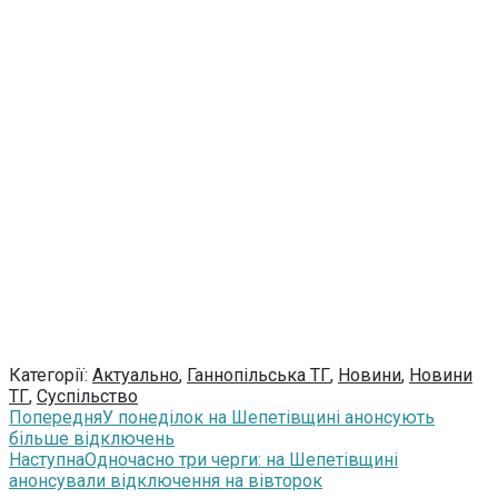
Категорії:
Актуально
,
Ганнопільська ТГ
,
Новини
,
Новини
ТГ
,
Суспільство
Попередня
У понеділок на Шепетівщині анонсують
більше відключень
Наступна
Одночасно три черги: на Шепетівщині
анонсували відключення на вівторок