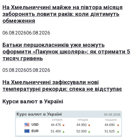
На Хмельниччині майже на півтора місяця
заборонять ловити раків: коли діятимуть
обмеження
06.08.2026
06.08.2026
Батьки першокласників уже можуть
оформити «Пакунок школяра»: як отримати 5
тисяч гривень
05.08.2026
05.08.2026
На Хмельниччині зафіксували нові
температурні рекорди: спека не відступає
Курси валют в Україні