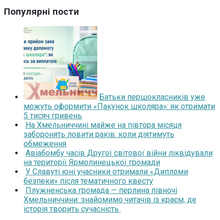
Популярні пости
Батьки першокласників уже
можуть оформити «Пакунок школяра»: як отримати
5 тисяч гривень
На Хмельниччині майже на півтора місяця
заборонять ловити раків: коли діятимуть
обмеження
Авіабомбу часів Другої світової війни ліквідували
на території Ярмолинецької громади
У Славуті юні учасники отримали «Дипломи
безпеки» після тематичного квесту
Плужненська громада — перлина півночі
Хмельниччини: знайомимо читачів із краєм, де
історія творить сучасність