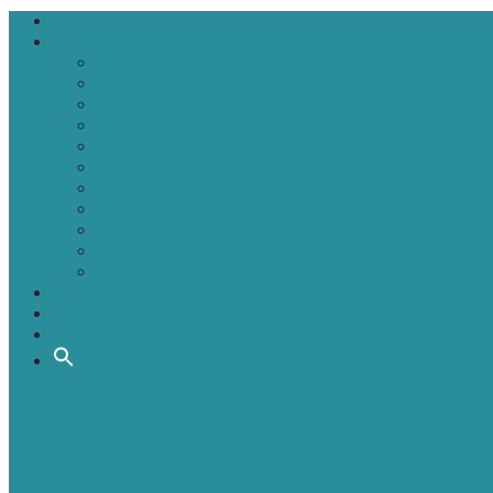
Головна
Новини
Політика
Економіка
Інфраструктура
Медицина
Освіта
Культура
Екологія
Суспільство
Спорт
Надзвичайні
АТО-ООС
Інтерв’ю
Про нас
Контакти