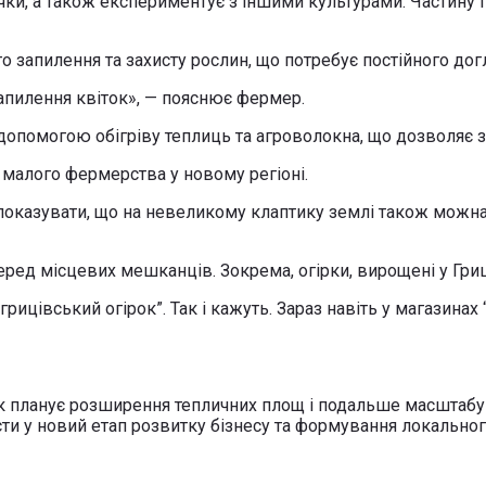
ки, а також експериментує з іншими культурами. Частину пр
о запилення та захисту рослин, що потребує постійного дог
апилення квіток», — пояснює фермер.
опомогою обігріву теплиць та агроволокна, що дозволяє зб
малого фермерства у новому регіоні.
 показувати, що на невеликому клаптику землі також можна
серед місцевих мешканців. Зокрема, огірки, вирощені у Гр
рицівський огірок”. Так і кажуть. Зараз навіть у магазина
ик планує розширення тепличних площ і подальше масштабу
и у новий етап розвитку бізнесу та формування локальног