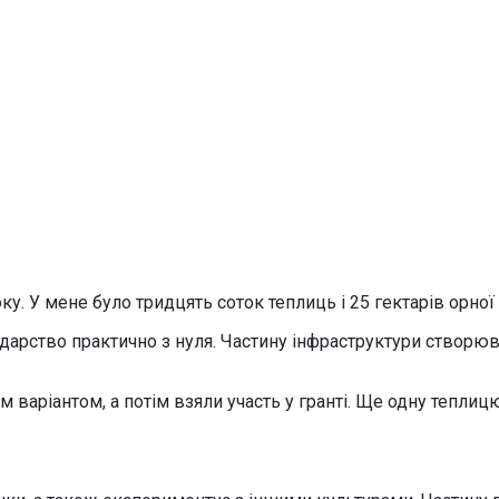
у. У мене було тридцять соток теплиць і 25 гектарів орної
одарство практично з нуля. Частину інфраструктури створю
варіантом, а потім взяли участь у гранті. Ще одну теплиц