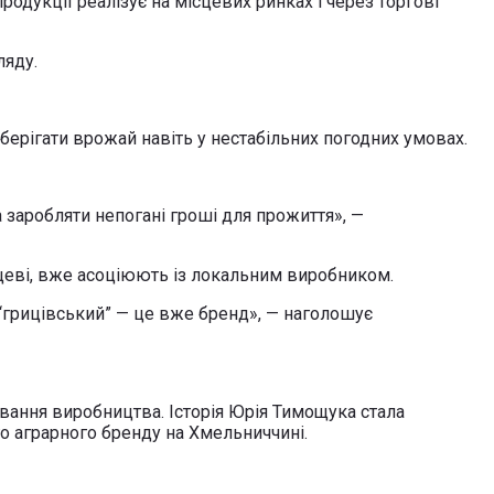
одукції реалізує на місцевих ринках і через торгові
ляду.
ерігати врожай навіть у нестабільних погодних умовах.
 заробляти непогані гроші для прожиття», —
ицеві, вже асоціюють із локальним виробником.
х “грицівський” — це вже бренд», — наголошує
вання виробництва. Історія Юрія Тимощука стала
о аграрного бренду на Хмельниччині.