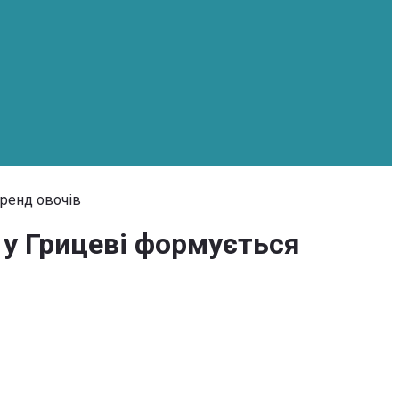
бренд овочів
 у Грицеві формується