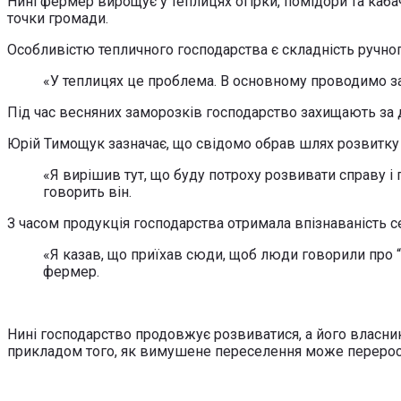
Нині фермер вирощує у теплицях огірки, помідори та кабач
точки громади.
Особливістю тепличного господарства є складність ручног
«У теплицях це проблема. В основному проводимо з
Під час весняних заморозків господарство захищають за д
Юрій Тимощук зазначає, що свідомо обрав шлях розвитку 
«Я вирішив тут, що буду потроху розвивати справу і
говорить він.
З часом продукція господарства отримала впізнаваність 
«Я казав, що приїхав сюди, щоб люди говорили про “г
фермер.
Нині господарство продовжує розвиватися, а його власн
прикладом того, як вимушене переселення може перерост