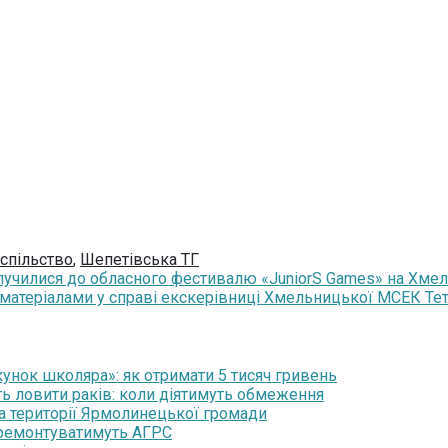
спільство
,
Шепетівська ТГ
училися до обласного фестивалю «JuniorS Games» на Хмел
 матеріалами у справі екскерівниці Хмельницької МСЕК Те
нок школяра»: як отримати 5 тисяч гривень
ть ловити раків: коли діятимуть обмеження
на території Ярмолинецької громади
 ремонтуватимуть АГРС