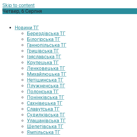
Skip to content
Четвер, 6 Серпня
Новини ТГ
Берездівська ТГ
Білогірська ТГ
Ганнопільська ТГ
Грицівська ТГ
Ізяславська ТГ
Крупецька ТГ
Ленковецька ТГ
Михайлюцька ТГ
Нетішинська ТГ
Плужненська ТГ
Полонська ТГ
Понінківська ТГ
Сахнівецька ТГ
Славутська ТГ
Судилківська ТГ
Улашанівська ТГ
Шепетівська ТГ
Ямпільська ТГ