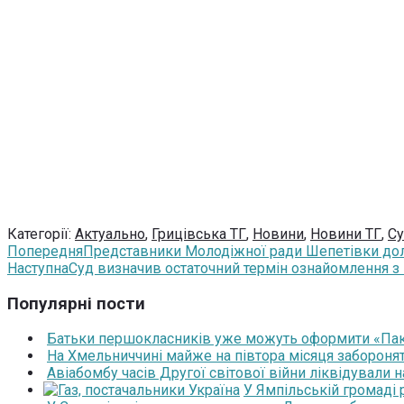
Категорії:
Актуально
,
Грицівська ТГ
,
Новини
,
Новини ТГ
,
Су
Попередня
Представники Молодіжної ради Шепетівки дол
Наступна
Суд визначив остаточний термін ознайомлення з
Популярні пости
Батьки першокласників уже можуть оформити «Паку
На Хмельниччині майже на півтора місяця забороня
Авіабомбу часів Другої світової війни ліквідували 
У Ямпільській громаді