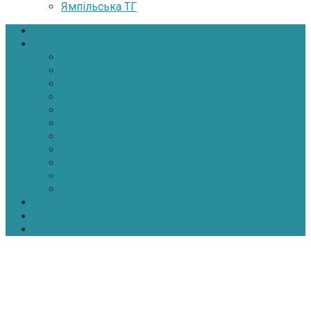
Ямпільська ТГ
Головна
Новини
Політика
Економіка
Інфраструктура
Медицина
Освіта
Культура
Екологія
Суспільство
Спорт
Надзвичайні
АТО-ООС
Інтерв’ю
Про нас
Контакти