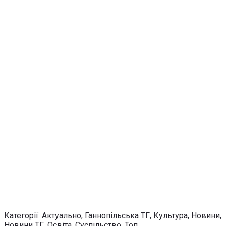
Категорії:
Актуально
,
Ганнопільська ТГ
,
Культура
,
Новини
,
Новини ТГ
,
Освіта
,
Суспільство
,
Топ