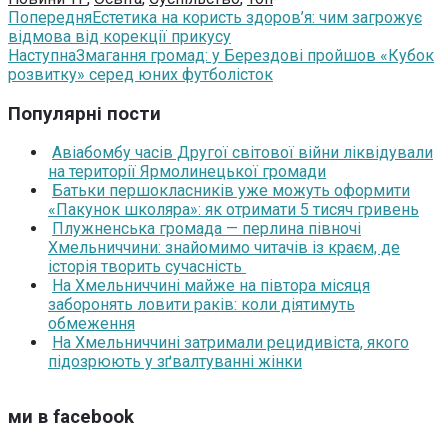
Попередня
Естетика на користь здоров’я: чим загрожує
відмова від корекції прикусу
Наступна
Змагання громад: у Берездові пройшов «Кубок
розвитку» серед юних футболісток
Популярні пости
Авіабомбу часів Другої світової війни ліквідували
на території Ярмолинецької громади
Батьки першокласників уже можуть оформити
«Пакунок школяра»: як отримати 5 тисяч гривень
Плужненська громада — перлина півночі
Хмельниччини: знайомимо читачів із краєм, де
історія творить сучасність
На Хмельниччині майже на півтора місяця
заборонять ловити раків: коли діятимуть
обмеження
На Хмельниччині затримали рецидивіста, якого
підозрюють у зґвалтуванні жінки
ми в facebook