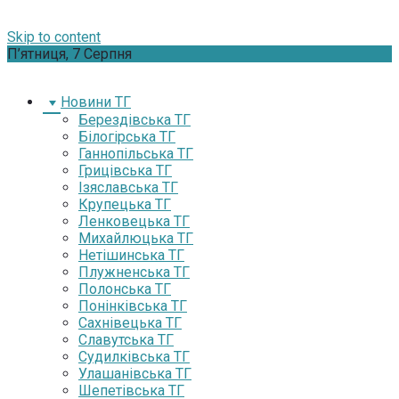
Skip to content
П’ятниця, 7 Серпня
Новини ТГ
Берездівська ТГ
Білогірська ТГ
Ганнопільська ТГ
Грицівська ТГ
Ізяславська ТГ
Крупецька ТГ
Ленковецька ТГ
Михайлюцька ТГ
Нетішинська ТГ
Плужненська ТГ
Полонська ТГ
Понінківська ТГ
Сахнівецька ТГ
Славутська ТГ
Судилківська ТГ
Улашанівська ТГ
Шепетівська ТГ